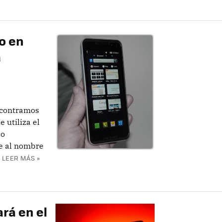
o en
a
ncontramos
 utiliza el
so
e al nombre
LEER MÁS »
rá en el