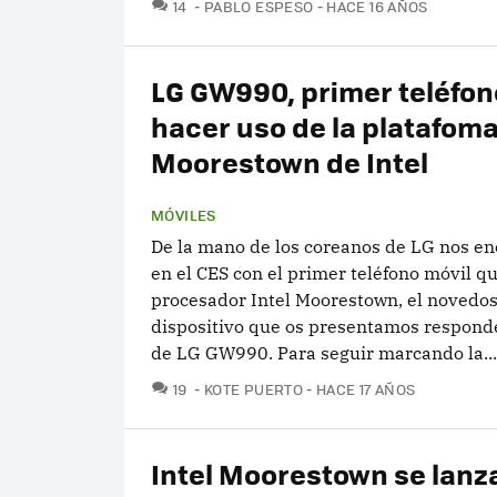
COMENTARIOS
14
PABLO ESPESO
HACE 16 AÑOS
LG GW990, primer teléfon
hacer uso de la platafom
Moorestown de Intel
MÓVILES
De la mano de los coreanos de LG nos e
en el CES con el primer teléfono móvil que
procesador Intel Moorestown, el novedo
dispositivo que os presentamos respond
de LG GW990. Para seguir marcando la...
COMENTARIOS
19
KOTE PUERTO
HACE 17 AÑOS
Intel Moorestown se lanza