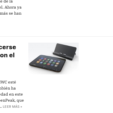
e de la
l. Ahora ya
emás se han
cerse
on el
MWC esté
ambién ha
edad en este
penPeak, que
.
LEER MÁS »