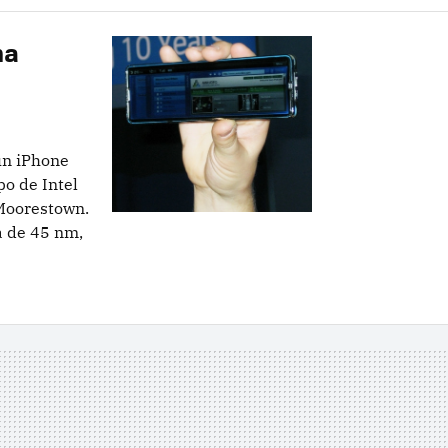
ma
un iPhone
po de Intel
Moorestown.
a de 45 nm,