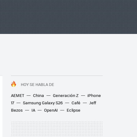
HOY SE HABLA DE
AEMET
China
Generación Z
iPhone
17
Samsung Galaxy S26
Café
Jeff
Bezos
IA
OpenAI
Eclipse