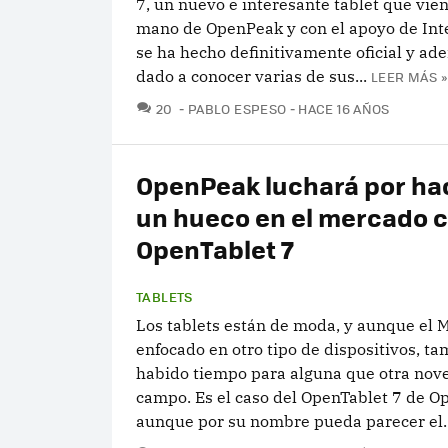
7, un nuevo e interesante tablet que vien
mano de OpenPeak y con el apoyo de Inte
se ha hecho definitivamente oficial y ad
dado a conocer varias de sus...
LEER MÁS »
COMENTARIOS
20
PABLO ESPESO
HACE 16 AÑOS
OpenPeak luchará por ha
un hueco en el mercado c
OpenTablet 7
TABLETS
Los tablets están de moda, y aunque el 
enfocado en otro tipo de dispositivos, t
habido tiempo para alguna que otra nov
campo. Es el caso del OpenTablet 7 de O
aunque por su nombre pueda parecer el..