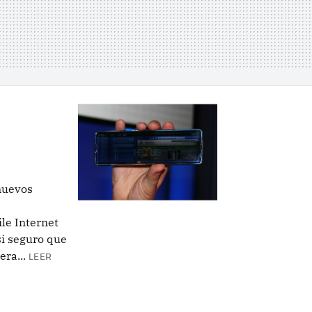
 nuevos
le Internet
si seguro que
ra...
LEER