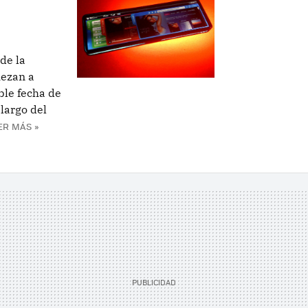
de la
iezan a
ble fecha de
largo del
ER MÁS »