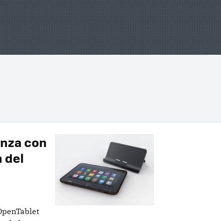
anza con
 del
OpenTablet