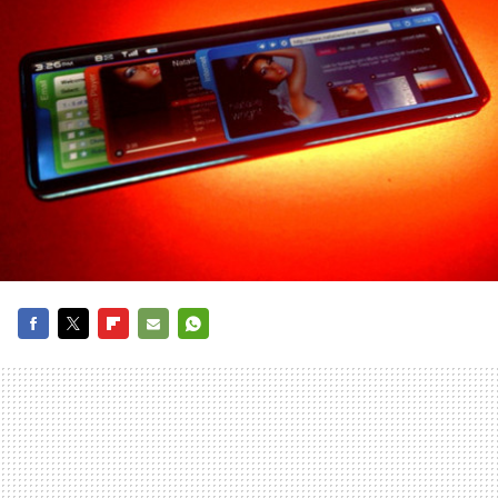
FACEBOOK
TWITTER
FLIPBOARD
E-
WHATSAPP
MAIL