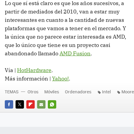
Lo que sí está claro es que los años sucesivos, a
partir de mediados del 2010, van a estar muy
interesantes en cuanto a la cantidad de nuevas
plataformas que vamos a tener en el mercado. Y
la única que no parece estar interesada es
AMD
,
que lo único que tiene es un proyecto casi
abandonado llamado
AMD
Fusion
.
Vía |
HotHardware
.
Más información |
Yahoo!
.
TEMAS
Otros
Móviles
Ordenadores
Intel
Moore
FACEBOOK
TWITTER
FLIPBOARD
E-
WHATSAPP
MAIL