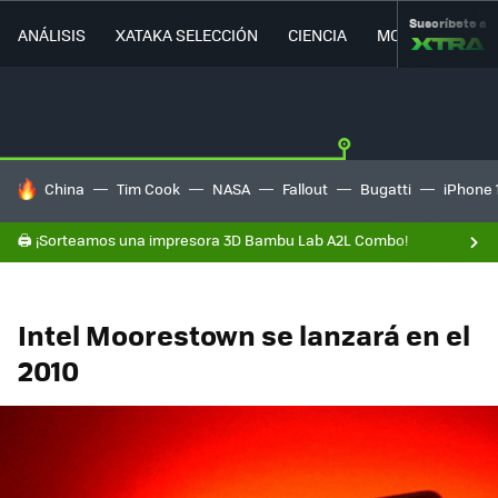
Suscríbete a
ANÁLISIS
XATAKA SELECCIÓN
CIENCIA
MOVILIDAD
HOY SE HABLA DE
China
Tim Cook
NASA
Fallout
Bugatti
iPhone 
🖨️ ¡Sorteamos una impresora 3D Bambu Lab A2L Combo!
Intel Moorestown se lanzará en el
2010