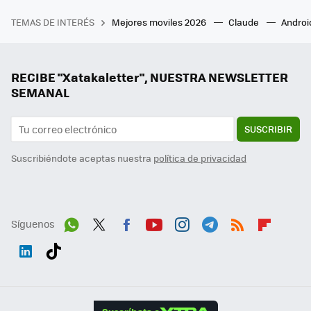
TEMAS DE INTERÉS
Mejores moviles 2026
Claude
Androi
RECIBE "Xatakaletter", NUESTRA NEWSLETTER
SEMANAL
SUSCRIBIR
Suscribiéndote aceptas nuestra
política de privacidad
Síguenos
Wh
Twit
Fac
You
Inst
Tele
RSS
Flip
ats
ter
ebo
tub
agr
gra
boa
Link
Tikt
App
ok
e
am
m
rd
edI
ok