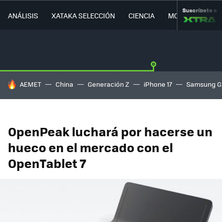
Suscríbete a
ANÁLISIS
XATAKA SELECCIÓN
CIENCIA
MOVILIDAD
HOY SE HABLA DE
AEMET
China
Generación Z
iPhone 17
Samsung G
OpenPeak luchará por hacerse un
hueco en el mercado con el
OpenTablet 7