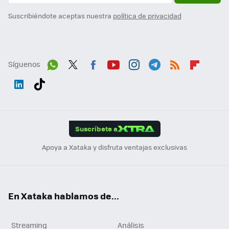
Suscribiéndote aceptas nuestra
política de privacidad
Síguenos
Wh
Twit
Fac
You
Inst
Tele
RSS
Flip
ats
ter
ebo
tub
agr
gra
boa
Link
Tikt
App
ok
e
am
m
rd
edI
ok
Suscríbete a
n
Apoya a Xataka y disfruta ventajas exclusivas
En Xataka hablamos de...
Streaming
Análisis