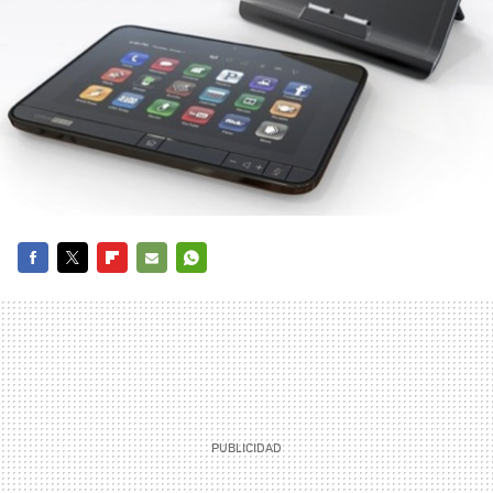
FACEBOOK
TWITTER
FLIPBOARD
E-
WHATSAPP
MAIL