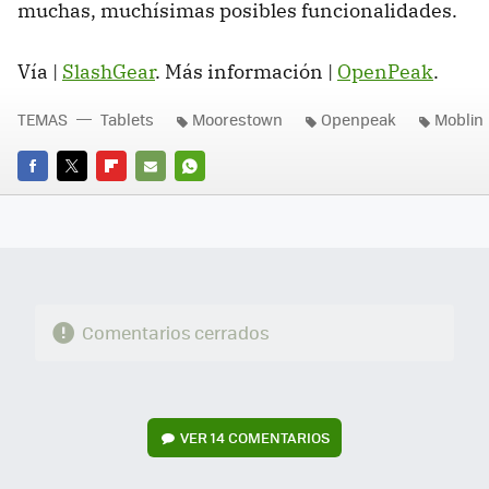
muchas, muchísimas posibles funcionalidades.
Vía |
SlashGear
. Más información |
OpenPeak
.
TEMAS
Tablets
Moorestown
Openpeak
Moblin
FACEBOOK
TWITTER
FLIPBOARD
E-
WHATSAPP
MAIL
Comentarios cerrados
VER
14 COMENTARIOS