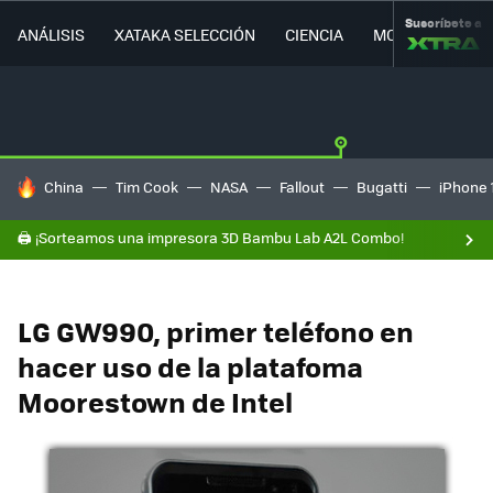
Suscríbete a
ANÁLISIS
XATAKA SELECCIÓN
CIENCIA
MOVILIDAD
HOY SE HABLA DE
China
Tim Cook
NASA
Fallout
Bugatti
iPhone 
🖨️ ¡Sorteamos una impresora 3D Bambu Lab A2L Combo!
LG GW990, primer teléfono en
hacer uso de la platafoma
Moorestown de Intel