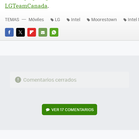
LGTeamCanada
.
TEMAS
Móviles
LG
Intel
Moorestown
Inte
FACEBOOK
TWITTER
FLIPBOARD
E-
WHATSAPP
MAIL
Comentarios cerrados
VER
17 COMENTARIOS