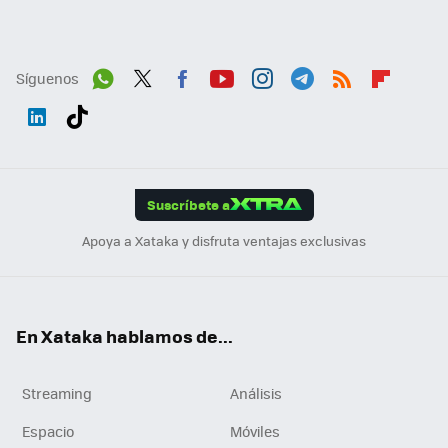
Síguenos
Wh
Twit
Fac
You
Inst
Tele
RSS
Flip
ats
ter
ebo
tub
agr
gra
boa
Link
Tikt
App
ok
e
am
m
rd
edI
ok
Suscríbete a
n
Apoya a Xataka y disfruta ventajas exclusivas
En Xataka hablamos de...
Streaming
Análisis
Espacio
Móviles