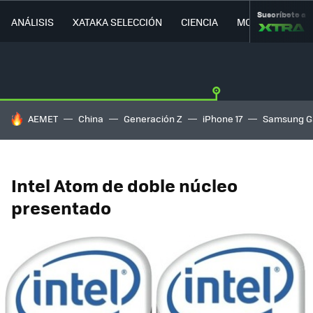
Suscríbete a
ANÁLISIS
XATAKA SELECCIÓN
CIENCIA
MOVILIDAD
HOY SE HABLA DE
AEMET
China
Generación Z
iPhone 17
Samsung G
Intel Atom de doble núcleo
presentado