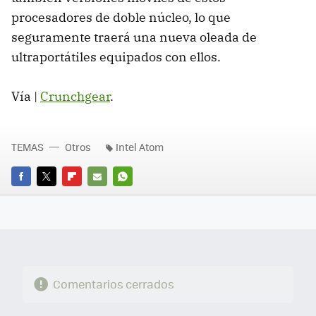
procesadores de doble núcleo, lo que
seguramente traerá una nueva oleada de
ultraportátiles equipados con ellos.
Vía |
Crunchgear
.
TEMAS
Otros
Intel Atom
FACEBOOK
TWITTER
FLIPBOARD
E-
WHATSAPP
MAIL
Comentarios cerrados