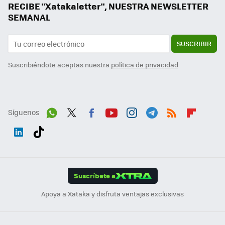
RECIBE "Xatakaletter", NUESTRA NEWSLETTER
SEMANAL
SUSCRIBIR
Suscribiéndote aceptas nuestra
política de privacidad
Síguenos
Wh
Twit
Fac
You
Inst
Tele
RSS
Flip
ats
ter
ebo
tub
agr
gra
boa
Link
Tikt
App
ok
e
am
m
rd
edI
ok
Suscríbete a
n
Apoya a Xataka y disfruta ventajas exclusivas