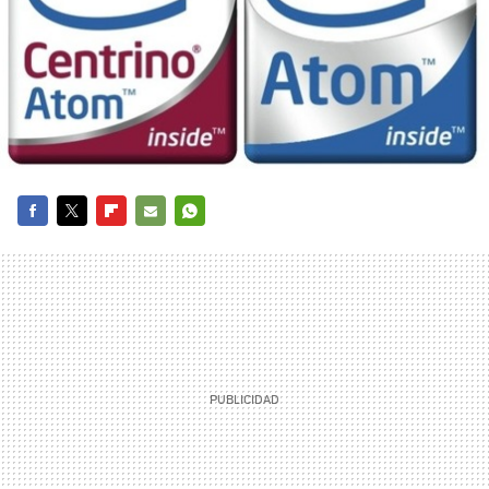
FACEBOOK
TWITTER
FLIPBOARD
E-
WHATSAPP
MAIL