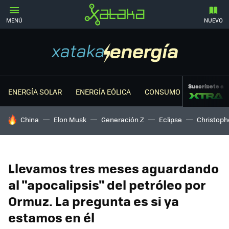
MENÚ
NUEVO
Suscríbete a
ENERGÍA SOLAR
ENERGÍA EÓLICA
CONSUMO ENERGÉTICO
HOY SE HABLA DE
China
Elon Musk
Generación Z
Eclipse
Christoph
Llevamos tres meses aguardando
al "apocalipsis" del petróleo por
Ormuz. La pregunta es si ya
estamos en él