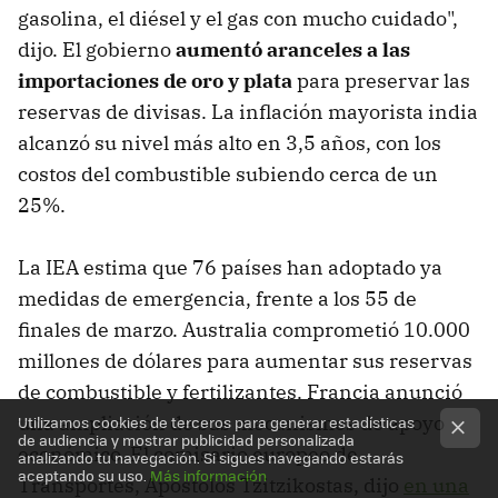
gasolina, el diésel y el gas con mucho cuidado",
dijo. El gobierno
aumentó aranceles a las
importaciones de oro y plata
para preservar las
reservas de divisas. La inflación mayorista india
alcanzó su nivel más alto en 3,5 años, con los
costos del combustible subiendo cerca de un
25%.
La IEA estima que 76 países han adoptado ya
medidas de emergencia, frente a los 55 de
finales de marzo. Australia comprometió 10.000
millones de dólares para aumentar sus reservas
de combustible y fertilizantes. Francia anunció
una ampliación de sus mecanismos de apoyo
Utilizamos cookies de terceros para generar estadísticas
de audiencia y mostrar publicidad personalizada
económico. El comisario europeo de
analizando tu navegación. Si sigues navegando estarás
aceptando su uso.
Más información
Transportes, Apostolos Tzitzikostas, dijo
en una