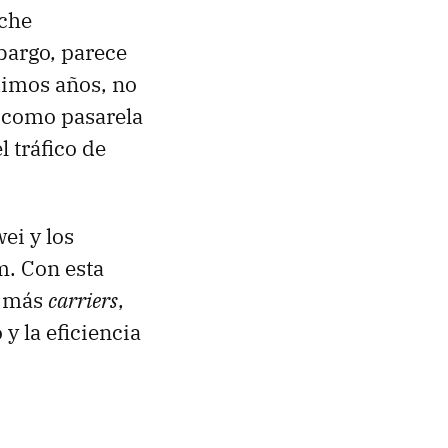
eche
bargo, parece
ximos años, no
o como pasarela
l tráfico de
ei y los
. Con esta
o más
carriers
,
y la eficiencia