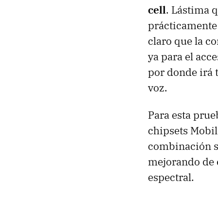
cell
. Lástima 
prácticamente 
claro que la c
ya para el acce
por donde irá t
voz.
Para esta prue
chipsets Mob
combinación se
mejorando de e
espectral.