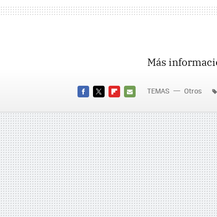
Más informaci
TEMAS
Otros
FACEBOOK
TWITTER
FLIPBOARD
E-
MAIL