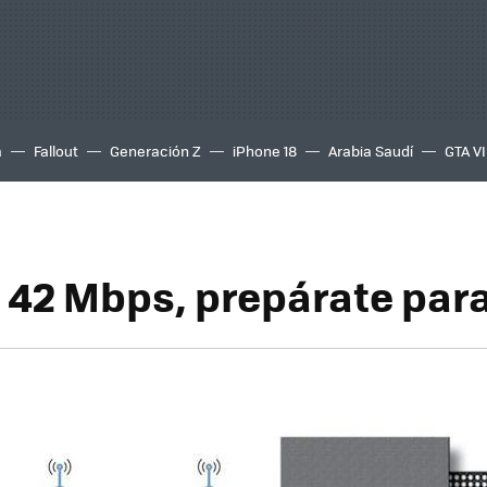
a
Fallout
Generación Z
iPhone 18
Arabia Saudí
GTA VI
 42 Mbps, prepárate para