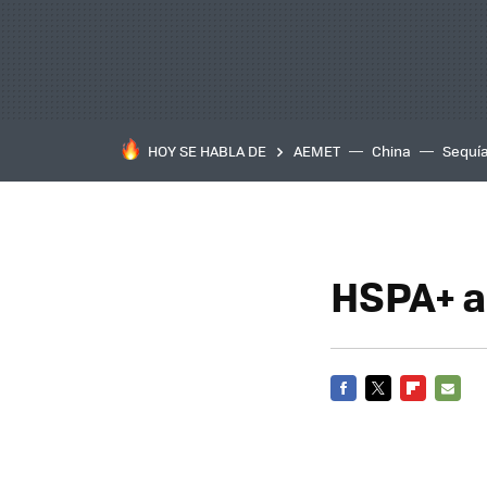
HOY SE HABLA DE
AEMET
China
Sequí
HSPA+ a
FACEBOOK
TWITTER
FLIPBOARD
E-
MAIL