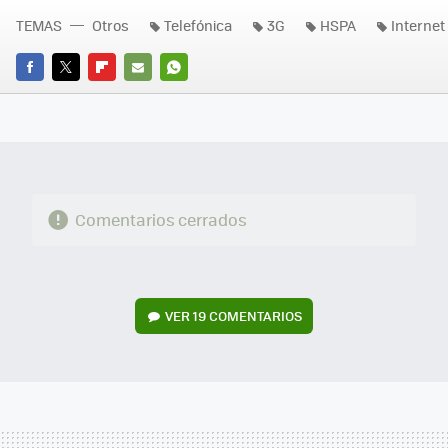
TEMAS
Otros
Telefónica
3G
HSPA
Internet
FACEBOOK
TWITTER
FLIPBOARD
E-
WHATSAPP
MAIL
Comentarios cerrados
VER
19 COMENTARIOS