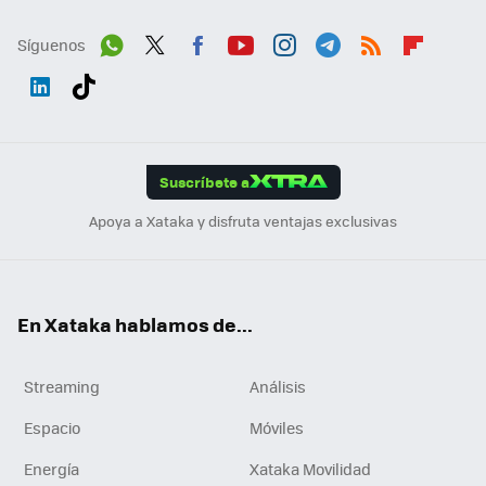
Síguenos
Wh
Twit
Fac
You
Inst
Tele
RSS
Flip
ats
ter
ebo
tub
agr
gra
boa
Link
Tikt
App
ok
e
am
m
rd
edI
ok
Suscríbete a
n
Apoya a Xataka y disfruta ventajas exclusivas
En Xataka hablamos de...
Streaming
Análisis
Espacio
Móviles
Energía
Xataka Movilidad