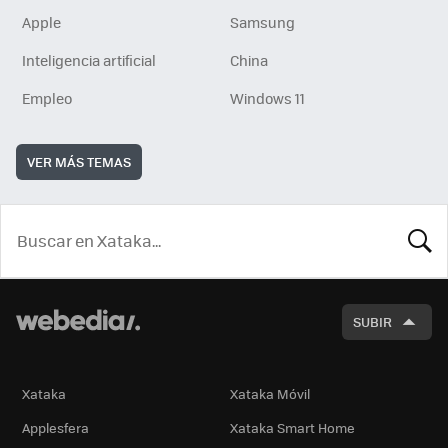
Apple
Samsung
Inteligencia artificial
China
Empleo
Windows 11
VER MÁS TEMAS
BUSCA
SUBIR
Xataka
Xataka Móvil
Applesfera
Xataka Smart Home