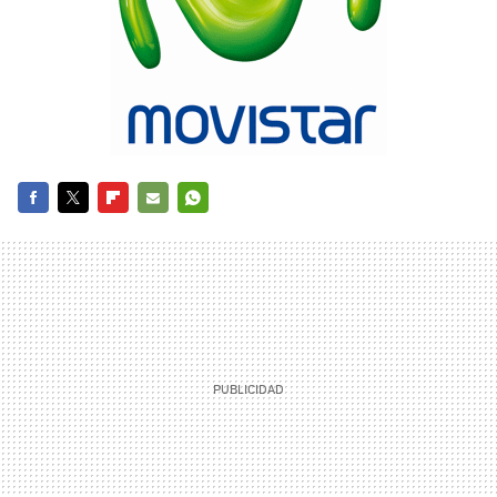
FACEBOOK
TWITTER
FLIPBOARD
E-
WHATSAPP
MAIL