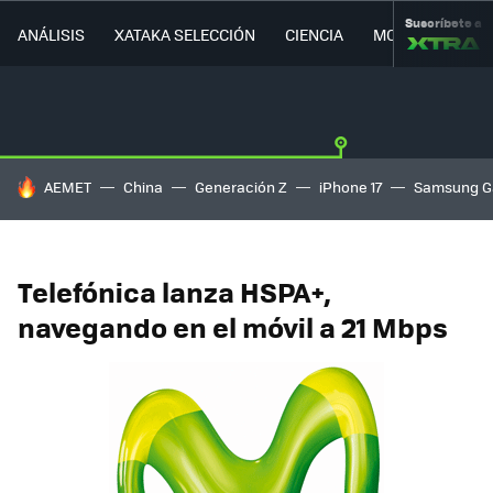
Suscríbete a
ANÁLISIS
XATAKA SELECCIÓN
CIENCIA
MOVILIDAD
HOY SE HABLA DE
AEMET
China
Generación Z
iPhone 17
Samsung G
Telefónica lanza HSPA+,
navegando en el móvil a 21 Mbps