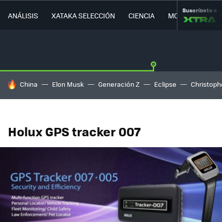
Suscríbete a
ANÁLISIS
XATAKA SELECCIÓN
CIENCIA
MOVILIDAD
HOY SE HABLA DE
China
Elon Musk
Generación Z
Eclipse
Christoph
Holux GPS tracker 007