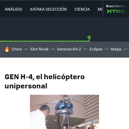
Suscríbete a
ANÁLISIS
XATAKA SELECCIÓN
CIENCIA
MOVILIDAD
HOY SE HABLA DE
China
Elon Musk
Generación Z
Eclipse
Mapa
GEN H-4, el helicóptero
unipersonal