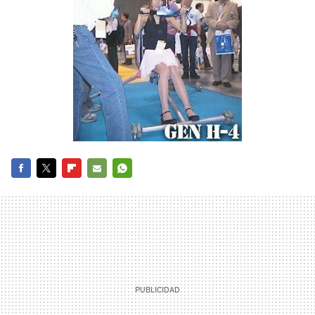
FACEBOOK
TWITTER
FLIPBOARD
E-
WHATSAPP
MAIL