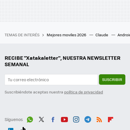
TEMAS DE INTERÉS
Mejores moviles 2026
Claude
Androi
RECIBE "Xatakaletter", NUESTRA NEWSLETTER
SEMANAL
SUSCRIBIR
Suscribiéndote aceptas nuestra
política de privacidad
Síguenos
Wh
Twit
Fac
You
Inst
Tele
RSS
Flip