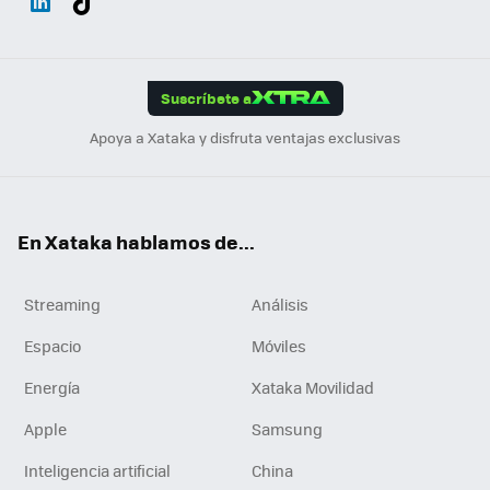
ats
ter
ebo
tub
agr
gra
boa
Link
Tikt
App
ok
e
am
m
rd
edI
ok
Suscríbete a
n
Apoya a Xataka y disfruta ventajas exclusivas
En Xataka hablamos de...
Streaming
Análisis
Espacio
Móviles
Energía
Xataka Movilidad
Apple
Samsung
Inteligencia artificial
China