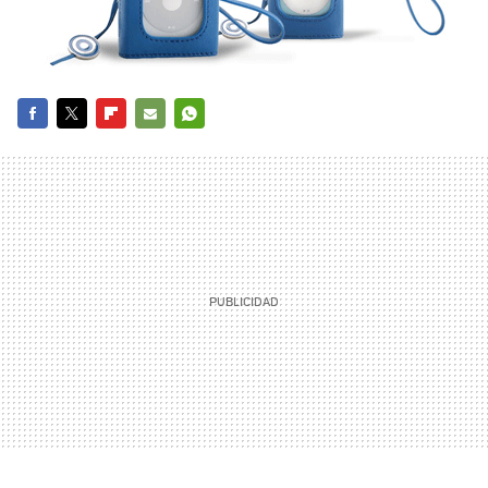
FACEBOOK
TWITTER
FLIPBOARD
E-
WHATSAPP
MAIL