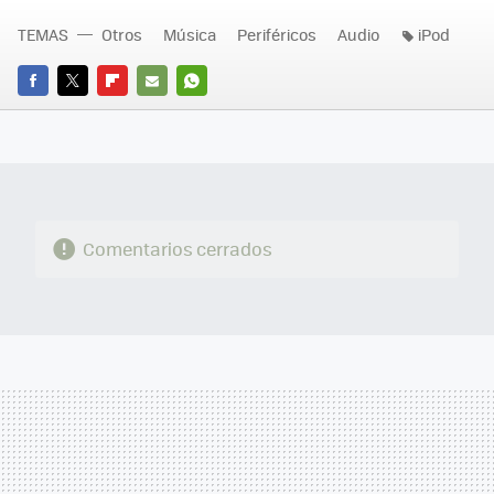
TEMAS
Otros
Música
Periféricos
Audio
iPod
FACEBOOK
TWITTER
FLIPBOARD
E-
WHATSAPP
MAIL
Comentarios cerrados