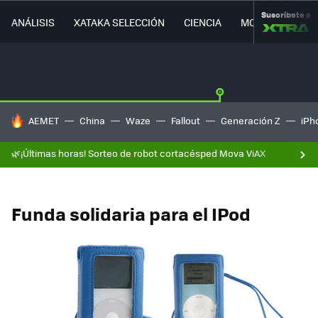
Suscríbete a
ANÁLISIS
XATAKA SELECCIÓN
CIENCIA
MOVILIDAD
HOY SE HABLA DE
AEMET
China
Waze
Fallout
Generación Z
iPh
🌿¡Últimas horas! Sorteo de robot cortacésped Mova ViAX
Funda solidaria para el IPod