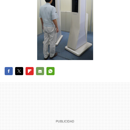
FACEBOOK
TWITTER
FLIPBOARD
E-
WHATSAPP
MAIL