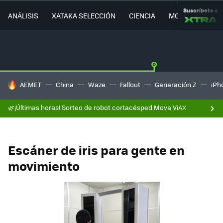
Suscríbete a
ANÁLISIS
XATAKA SELECCIÓN
CIENCIA
MOVILIDAD
HOY SE HABLA DE
AEMET
China
Waze
Fallout
Generación Z
iPh
🌿¡Últimas horas! Sorteo de robot cortacésped Mova ViAX
Escáner de iris para gente en
movimiento