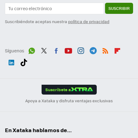
SUSCRIBIR
Suscribiéndote aceptas nuestra
política de privacidad
Síguenos
Wh
Twit
Fac
You
Inst
Tele
RSS
Flip
ats
ter
ebo
tub
agr
gra
boa
Link
Tikt
App
ok
e
am
m
rd
edI
ok
Suscríbete a
n
Apoya a Xataka y disfruta ventajas exclusivas
En Xataka hablamos de...