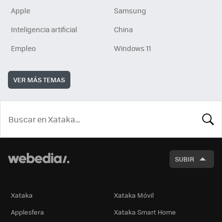
Apple
Samsung
Inteligencia artificial
China
Empleo
Windows 11
VER MÁS TEMAS
BUSCA
SUBIR
Xataka
Xataka Móvil
Applesfera
Xataka Smart Home