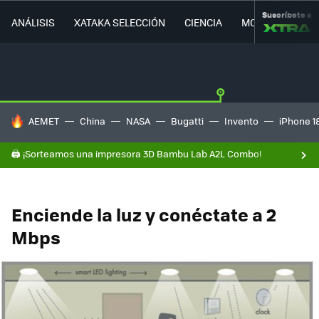
Suscríbete a
ANÁLISIS
XATAKA SELECCIÓN
CIENCIA
MOVILIDAD
HOY SE HABLA DE
AEMET
China
NASA
Bugatti
Invento
iPhone 1
🖨️ ¡Sorteamos una impresora 3D Bambu Lab A2L Combo!
Enciende la luz y conéctate a 2
Mbps