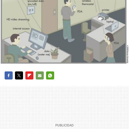
FACEBOOK
TWITTER
FLIPBOARD
E-
WHATSAPP
MAIL