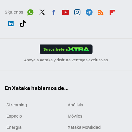
Síguenos
Wh
Twit
Fac
You
Inst
Tele
RSS
Flip
ats
ter
ebo
tub
agr
gra
boa
Link
Tikt
App
ok
e
am
m
rd
edI
ok
Suscríbete a
n
Apoya a Xataka y disfruta ventajas exclusivas
En Xataka hablamos de...
Streaming
Análisis
Espacio
Móviles
Energía
Xataka Movilidad