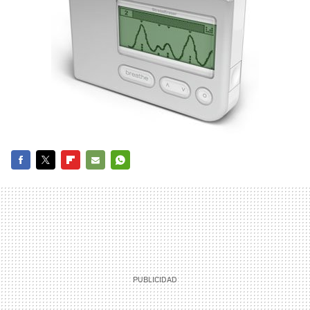
FACEBOOK
TWITTER
FLIPBOARD
E-
WHATSAPP
MAIL