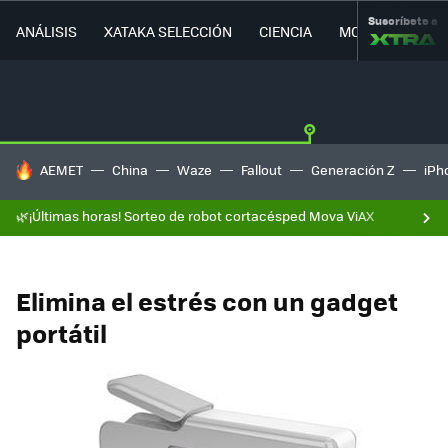
Suscríbete a
ANÁLISIS
XATAKA SELECCIÓN
CIENCIA
MOVILIDAD
HOY SE HABLA DE
AEMET
China
Waze
Fallout
Generación Z
iPh
🌿¡Últimas horas! Sorteo de robot cortacésped Mova ViAX
Elimina el estrés con un gadget
portátil