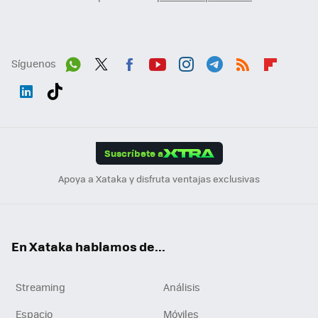
Síguenos
Wh
Twit
Fac
You
Inst
Tele
RSS
Flip
ats
ter
ebo
tub
agr
gra
boa
Link
Tikt
App
ok
e
am
m
rd
edI
ok
Suscríbete a
n
Apoya a Xataka y disfruta ventajas exclusivas
En Xataka hablamos de...
Streaming
Análisis
Espacio
Móviles