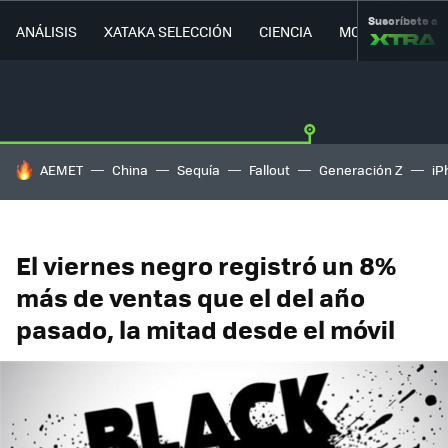
Suscríbete a
ANÁLISIS
XATAKA SELECCIÓN
CIENCIA
MOVILIDAD
HOY SE HABLA DE
AEMET
China
Sequía
Fallout
Generación Z
iP
El viernes negro registró un 8%
más de ventas que el del año
pasado, la mitad desde el móvil