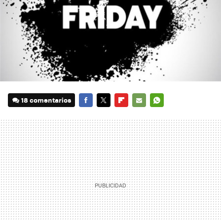
18 comentarios
FACEBOOK
TWITTER
FLIPBOARD
E-
WHATSAPP
MAIL