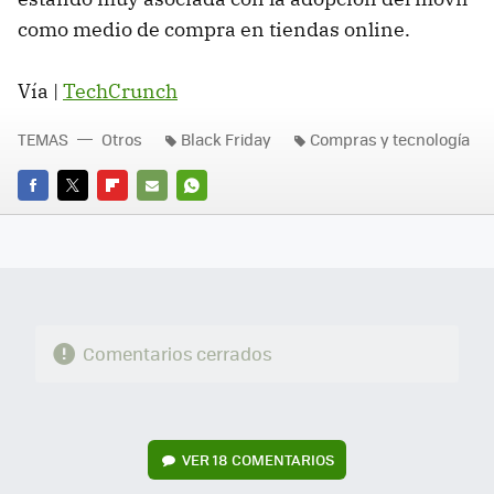
como medio de compra en tiendas online.
Vía |
TechCrunch
TEMAS
Otros
Black Friday
Compras y tecnología
FACEBOOK
TWITTER
FLIPBOARD
E-
WHATSAPP
MAIL
Comentarios cerrados
VER
18 COMENTARIOS