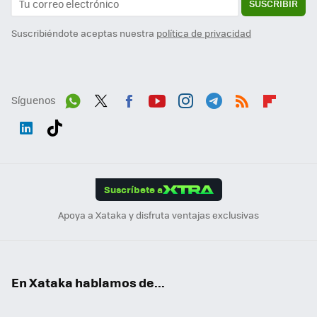
SUSCRIBIR
Suscribiéndote aceptas nuestra
política de privacidad
Síguenos
Wh
Twit
Fac
You
Inst
Tele
RSS
Flip
ats
ter
ebo
tub
agr
gra
boa
Link
Tikt
App
ok
e
am
m
rd
edI
ok
Suscríbete a
n
Apoya a Xataka y disfruta ventajas exclusivas
En Xataka hablamos de...