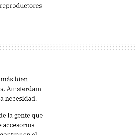
s reproductores
s más bien
res, Amsterdam
ra necesidad.
de la gente que
e accesorios
contrar en el