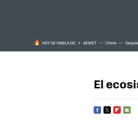
HOY SE HABLA DE
AEMET
China
Sequí
El ecos
FACEBOOK
TWITTER
FLIPBOARD
E-
MAIL