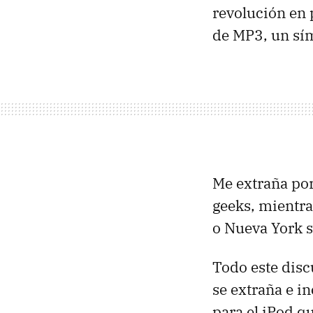
revolución en 
de MP3, un sí
Me extraña por
geeks, mientr
o Nueva York s
Todo este disc
se extraña e i
para el iPod q