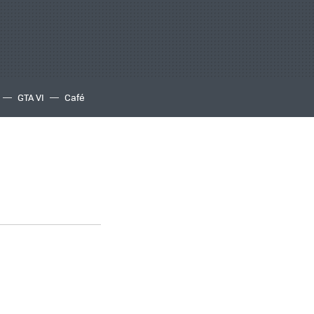
GTA VI
Café