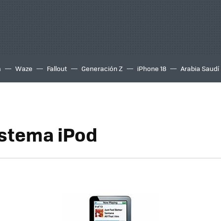
a
Waze
Fallout
Generación Z
iPhone 18
Arabia Saudí
istema iPod