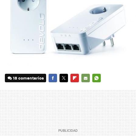
18 comentarios
FACEBOOK
TWITTER
FLIPBOARD
E-
WHATSAPP
MAIL