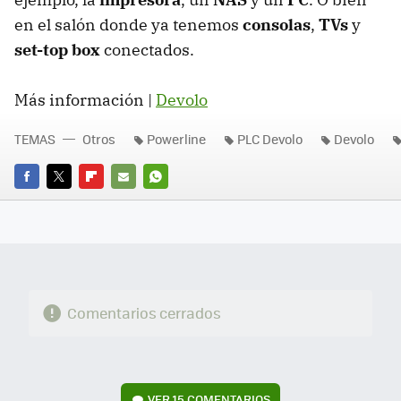
en el salón donde ya tenemos
consolas
,
TVs
y
set-top box
conectados.
Más información |
Devolo
TEMAS
Otros
Powerline
PLC Devolo
Devolo
FACEBOOK
TWITTER
FLIPBOARD
E-
WHATSAPP
MAIL
Comentarios cerrados
VER
15 COMENTARIOS