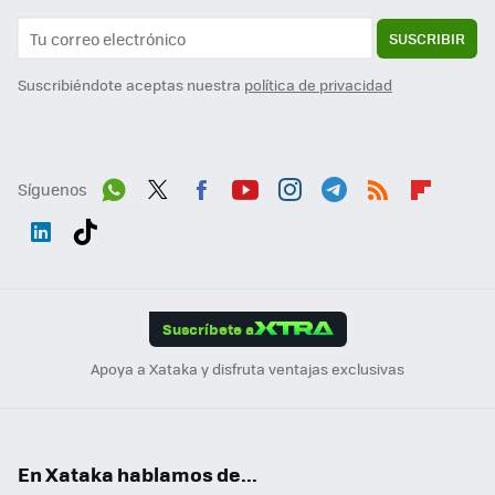
SUSCRIBIR
Suscribiéndote aceptas nuestra
política de privacidad
Síguenos
Wh
Twit
Fac
You
Inst
Tele
RSS
Flip
ats
ter
ebo
tub
agr
gra
boa
Link
Tikt
App
ok
e
am
m
rd
edI
ok
Suscríbete a
n
Apoya a Xataka y disfruta ventajas exclusivas
En Xataka hablamos de...