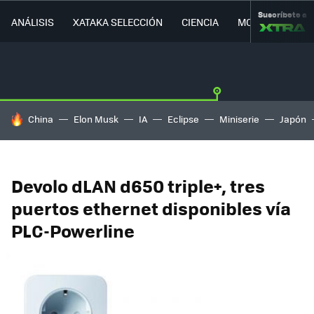
Suscríbete a
ANÁLISIS
XATAKA SELECCIÓN
CIENCIA
MOVILIDAD
HOY SE HABLA DE
China
Elon Musk
IA
Eclipse
Miniserie
Japón
Devolo dLAN d650 triple+, tres
puertos ethernet disponibles vía
PLC-Powerline