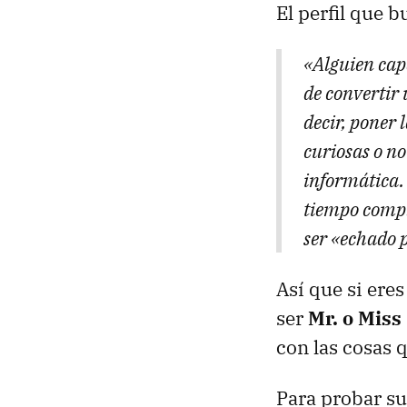
El perfil que b
«Alguien capa
de convertir
decir, poner 
curiosas o no
informática. 
tiempo compl
ser «echado p
Así que si ere
ser
Mr. o Miss
con las cosas 
Para probar su