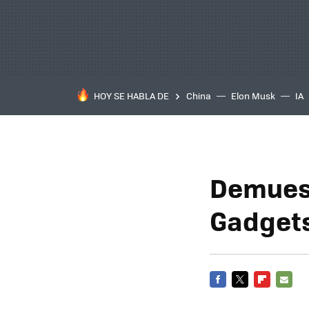
HOY SE HABLA DE
China
Elon Musk
IA
Demuest
Gadget
FACEBOOK
TWITTER
FLIPBOARD
E-