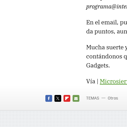
programa@inte
En el email, p
da puntos, au
Mucha suerte y 
contándonos qu
Gadgets.
Vía |
Microsier
TEMAS
Otros
FACEBOOK
TWITTER
FLIPBOARD
E-
MAIL