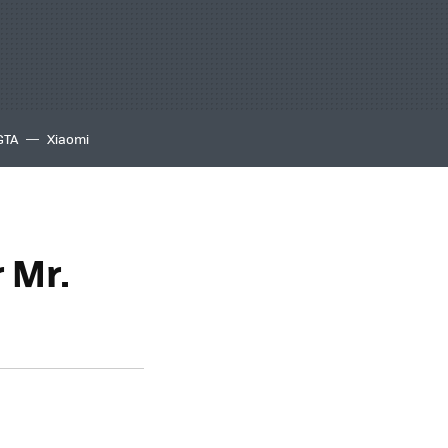
GTA
Xiaomi
 Mr.