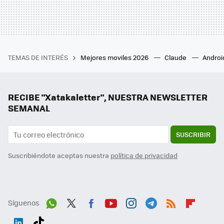
TEMAS DE INTERÉS
Mejores moviles 2026
Claude
Androi
RECIBE "Xatakaletter", NUESTRA NEWSLETTER
SEMANAL
SUSCRIBIR
Suscribiéndote aceptas nuestra
política de privacidad
Síguenos
Wh
Twit
Fac
You
Inst
Tele
RSS
Flip