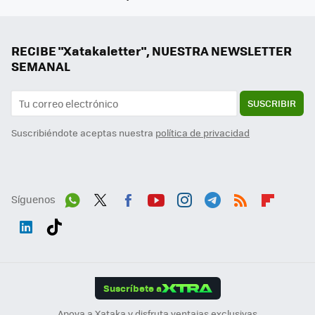
RECIBE "Xatakaletter", NUESTRA NEWSLETTER
SEMANAL
SUSCRIBIR
Suscribiéndote aceptas nuestra
política de privacidad
Síguenos
Wh
Twit
Fac
You
Inst
Tele
RSS
Flip
ats
ter
ebo
tub
agr
gra
boa
Link
Tikt
App
ok
e
am
m
rd
edI
ok
Suscríbete a
n
Apoya a Xataka y disfruta ventajas exclusivas