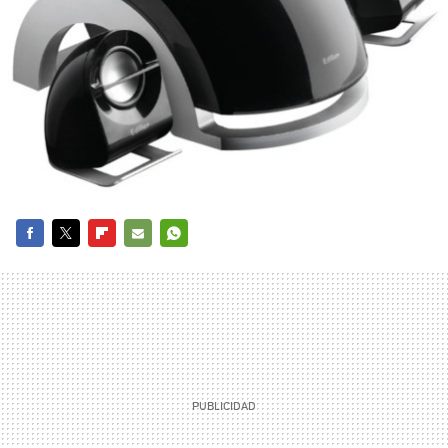
FACEBOOK
TWITTER
FLIPBOARD
E-
WHATSAPP
MAIL