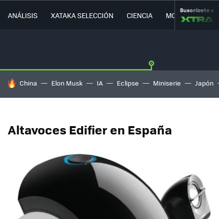
Suscríbete a
ANÁLISIS
XATAKA SELECCIÓN
CIENCIA
MOVILIDAD
HOY SE HABLA DE
China
Elon Musk
IA
Eclipse
Miniserie
Japón
Altavoces Edifier en España