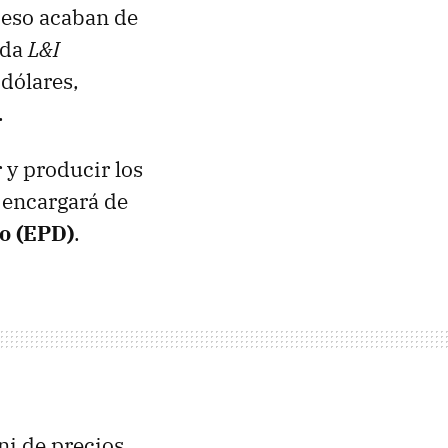
 eso acaban de
ada
L&I
dólares,
.
 y producir los
e encargará de
co (EPD)
.
ni de precios