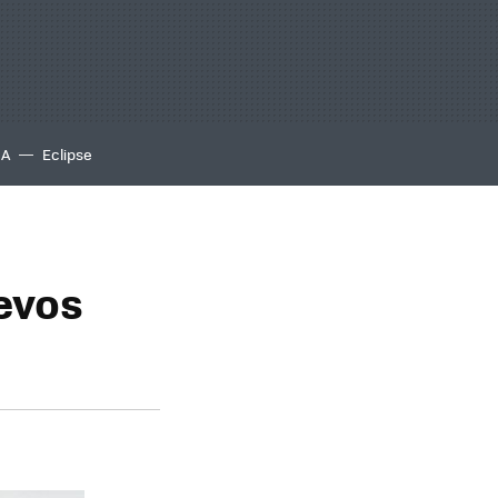
IA
Eclipse
uevos