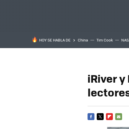
HOY SE HABLA DE
China
Tim Cook
NAS
iRiver 
lectores
FACEBOOK
TWITTER
FLIPBOARD
E-