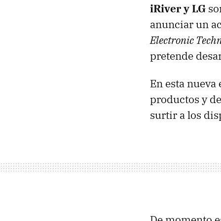
iRiver y LG
son
anunciar un a
Electronic Tech
pretende desa
En esta nueva 
productos y de 
surtir a los di
De momento es 