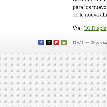
para los nuevo
de la nueva al
Vía |
LG Displa
TEMAS
Otros disp
FACEBOOK
TWITTER
FLIPBOARD
E-
MAIL