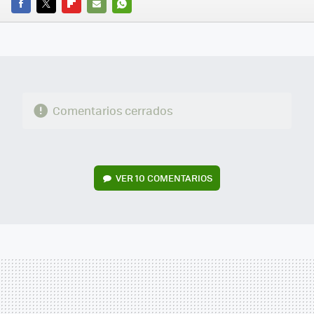
FACEBOOK
TWITTER
FLIPBOARD
E-
WHATSAPP
MAIL
Comentarios cerrados
VER
10 COMENTARIOS