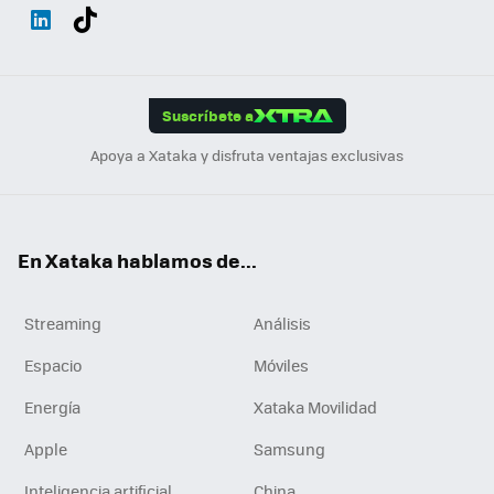
Wh
Twit
Fac
You
Inst
Tele
RSS
Flip
ats
ter
ebo
tub
agr
gra
boa
Link
Tikt
App
ok
e
am
m
rd
edI
ok
Suscríbete a
n
Apoya a Xataka y disfruta ventajas exclusivas
En Xataka hablamos de...
Streaming
Análisis
Espacio
Móviles
Energía
Xataka Movilidad
Apple
Samsung
Inteligencia artificial
China