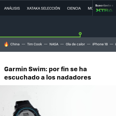
Suscríbete a
ANÁLISIS
XATAKA SELECCIÓN
CIENCIA
MOVILIDAD
HOY SE HABLA DE
China
Tim Cook
NASA
Ola de calor
iPhone 18
Garmin Swim: por fin se ha
escuchado a los nadadores