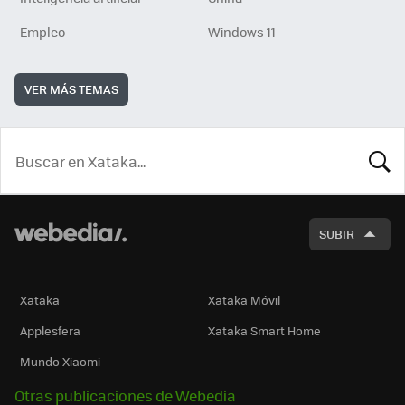
Empleo
Windows 11
VER MÁS TEMAS
BUSCA
SUBIR
Xataka
Xataka Móvil
Applesfera
Xataka Smart Home
Mundo Xiaomi
Otras publicaciones de Webedia