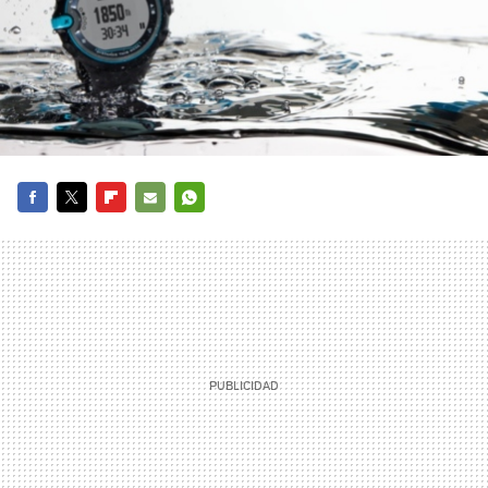
FACEBOOK
TWITTER
FLIPBOARD
E-
WHATSAPP
MAIL