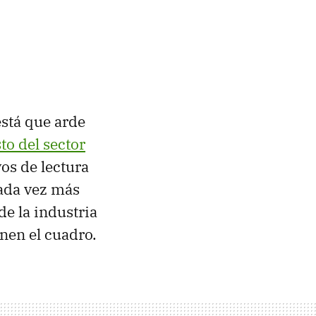
 está que arde
sto del sector
vos de lectura
cada vez más
e la industria
nen el cuadro.