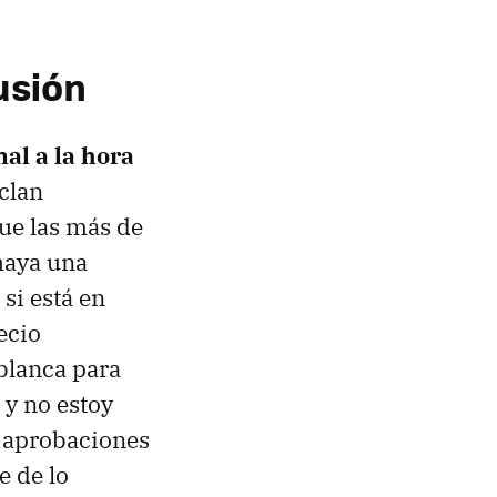
usión
al a la hora
clan
ue las más de
 haya una
 si está en
ecio
 blanca para
 y no estoy
s aprobaciones
e de lo