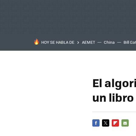
HOY SE HABLA DE
AEMET
China
Bill Ga
El algor
un libro
FACEBOOK
TWITTER
FLIPBOARD
E-