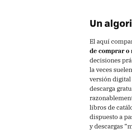
Un algor
El aquí compar
de comprar o n
decisiones prá
la veces suele
versión digital
descarga gratu
razonablemente
libros de catál
dispuesto a pa
y descargas “m