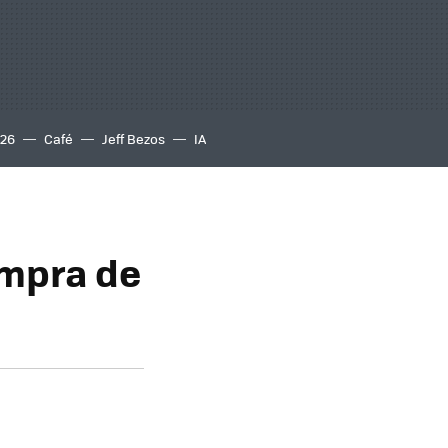
S26
Café
Jeff Bezos
IA
ompra de