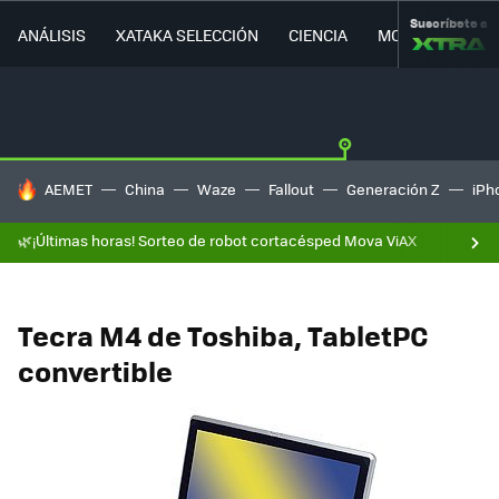
Suscríbete a
ANÁLISIS
XATAKA SELECCIÓN
CIENCIA
MOVILIDAD
HOY SE HABLA DE
AEMET
China
Waze
Fallout
Generación Z
iPh
🌿¡Últimas horas! Sorteo de robot cortacésped Mova ViAX
Tecra M4 de Toshiba, TabletPC
convertible