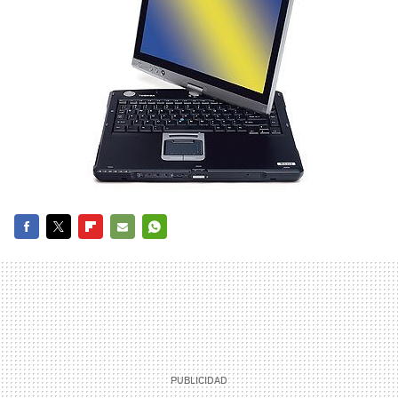
FACEBOOK
TWITTER
FLIPBOARD
E-
WHATSAPP
MAIL