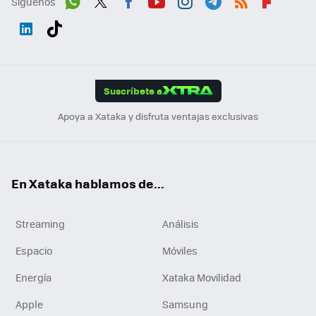
Síguenos
Wh
Twit
Fac
You
Inst
Tele
RSS
Flip
ats
ter
ebo
tub
agr
gra
boa
Link
Tikt
App
ok
e
am
m
rd
edI
ok
Suscríbete a
n
Apoya a Xataka y disfruta ventajas exclusivas
En Xataka hablamos de...
Streaming
Análisis
Espacio
Móviles
Energía
Xataka Movilidad
Apple
Samsung