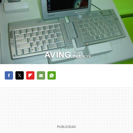
FACEBOOK
TWITTER
FLIPBOARD
E-
WHATSAPP
MAIL