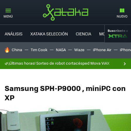
MENÚ
NUEVO
Suscríbete a
ANÁLISIS
XATAKA SELECCIÓN
CIENCIA
MOVILIDAD
HOY SE HABLA DE
China
Tim Cook
NASA
Waze
iPhone Air
iPhone
🌿¡Últimas horas! Sorteo de robot cortacésped Mova ViAX
Samsung SPH-P9000 , miniPC con
XP