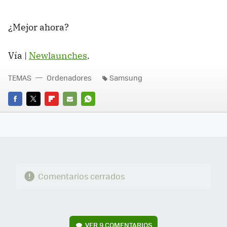
¿Mejor ahora?
Vía |
Newlaunches
.
TEMAS
Ordenadores
Samsung
FACEBOOK
TWITTER
FLIPBOARD
E-
WHATSAPP
MAIL
Comentarios cerrados
VER
9 COMENTARIOS