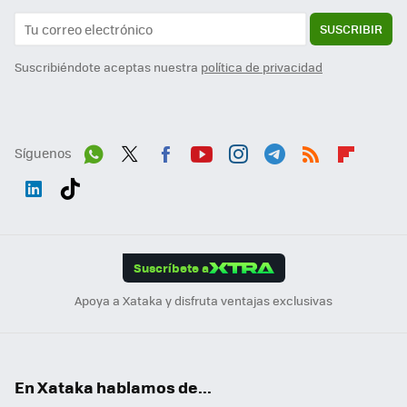
SUSCRIBIR
Suscribiéndote aceptas nuestra
política de privacidad
Síguenos
Wh
Twit
Fac
You
Inst
Tele
RSS
Flip
ats
ter
ebo
tub
agr
gra
boa
Link
Tikt
App
ok
e
am
m
rd
edI
ok
Suscríbete a
n
Apoya a Xataka y disfruta ventajas exclusivas
En Xataka hablamos de...