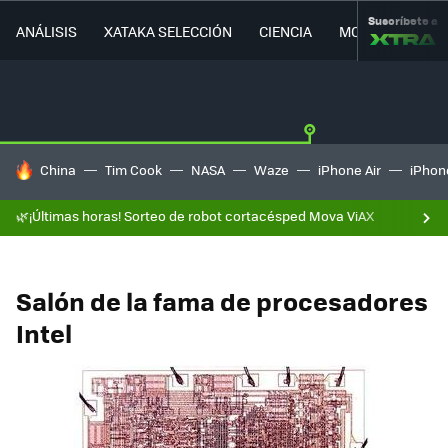
Suscríbete a
ANÁLISIS
XATAKA SELECCIÓN
CIENCIA
MOVILIDAD
HOY SE HABLA DE
China
Tim Cook
NASA
Waze
iPhone Air
iPhone
🌿¡Últimas horas! Sorteo de robot cortacésped Mova ViAX
Salón de la fama de procesadores
Intel