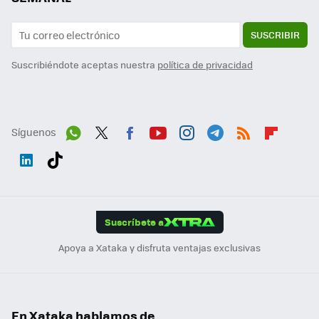
SUSCRIBIR
Suscribiéndote aceptas nuestra
política de privacidad
Síguenos
Wh
Twit
Fac
You
Inst
Tele
RSS
Flip
ats
ter
ebo
tub
agr
gra
boa
Link
Tikt
App
ok
e
am
m
rd
edI
ok
Suscríbete a
n
Apoya a Xataka y disfruta ventajas exclusivas
En Xataka hablamos de...