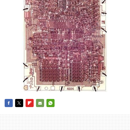
FACEBOOK
TWITTER
FLIPBOARD
E-
WHATSAPP
MAIL