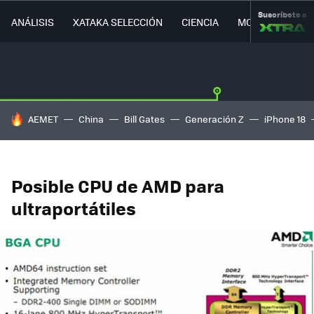
Suscríbete a
ANÁLISIS
XATAKA SELECCIÓN
CIENCIA
MOVILIDAD
HOY SE HABLA DE
AEMET
China
Bill Gates
Generación Z
iPhone 18
Posible CPU de AMD para
ultraportátiles