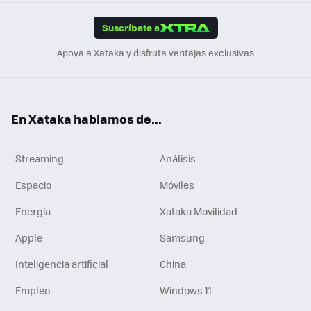
App
ok
e
am
m
rd
edI
ok
Suscríbete a
n
Apoya a Xataka y disfruta ventajas exclusivas
En Xataka hablamos de...
Streaming
Análisis
Espacio
Móviles
Energía
Xataka Movilidad
Apple
Samsung
Inteligencia artificial
China
Empleo
Windows 11