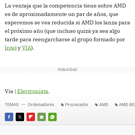
La ventaja que la competencia tiene sobre AMD
es de aproximadamente un par de años, que
esperemos se vea reducida si AMD los lanza para
el próximo año (que incluso quizá ya sea algo
tarde para reengarcharse al grupo formado por
Intel
y
VIA
).
Vía |
Electronista
.
TEMAS
Ordenadores
Procesador
AMD
AMD B
FACEBOOK
TWITTER
FLIPBOARD
E-
WHATSAPP
MAIL