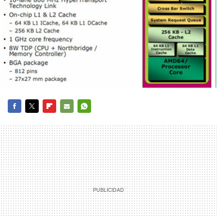
FACEBOOK
TWITTER
FLIPBOARD
E-
WHATSAPP
MAIL