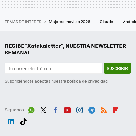
TEMAS DE INTERÉS
Mejores moviles 2026
Claude
Androi
RECIBE "Xatakaletter", NUESTRA NEWSLETTER
SEMANAL
SUSCRIBIR
Suscribiéndote aceptas nuestra
política de privacidad
Síguenos
Wh
Twit
Fac
You
Inst
Tele
RSS
Flip
ats
ter
ebo
tub
agr
gra
boa
Link
Tikt