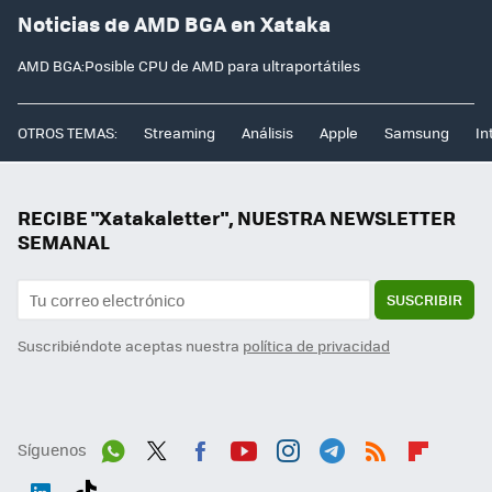
Noticias de AMD BGA en Xataka
AMD BGA:Posible CPU de AMD para ultraportátiles
OTROS TEMAS:
Streaming
Análisis
Apple
Samsung
In
RECIBE "Xatakaletter", NUESTRA NEWSLETTER
SEMANAL
SUSCRIBIR
Suscribiéndote aceptas nuestra
política de privacidad
Síguenos
Wh
Twit
Fac
You
Inst
Tele
RSS
Flip