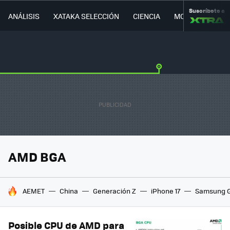
Suscríbete a
ANÁLISIS
XATAKA SELECCIÓN
CIENCIA
MOVILIDAD
AMD BGA
HOY SE HABLA DE
AEMET
China
Generación Z
iPhone 17
Samsung G
Posible CPU de AMD para