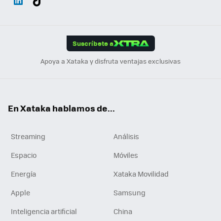
ats
ter
ebo
tub
agr
gra
boa
Link
Tikt
App
ok
e
am
m
rd
edI
ok
Suscríbete a
n
Apoya a Xataka y disfruta ventajas exclusivas
En Xataka hablamos de...
Streaming
Análisis
Espacio
Móviles
Energía
Xataka Movilidad
Apple
Samsung
Inteligencia artificial
China