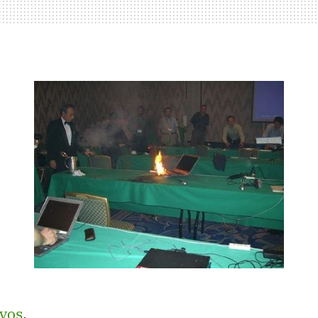
vos
.