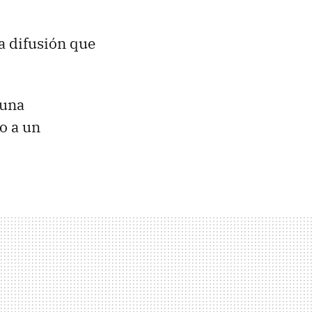
la difusión que
 una
o a un