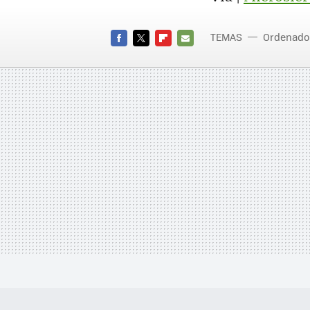
TEMAS
Ordenado
FACEBOOK
TWITTER
FLIPBOARD
E-
MAIL