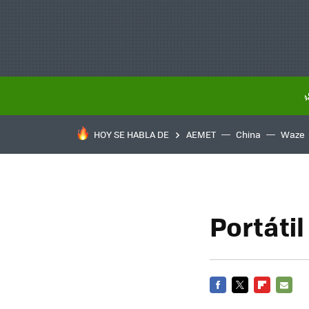
HOY SE HABLA DE
AEMET
China
Waze
Portátil
FACEBOOK
TWITTER
FLIPBOARD
E-