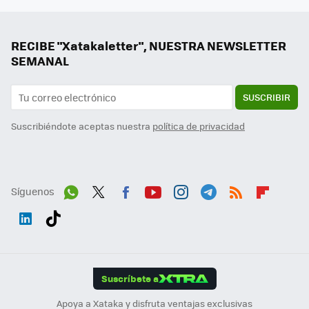
RECIBE "Xatakaletter", NUESTRA NEWSLETTER
SEMANAL
SUSCRIBIR
Suscribiéndote aceptas nuestra
política de privacidad
Síguenos
Wh
Twit
Fac
You
Inst
Tele
RSS
Flip
ats
ter
ebo
tub
agr
gra
boa
Link
Tikt
App
ok
e
am
m
rd
edI
ok
Suscríbete a
n
Apoya a Xataka y disfruta ventajas exclusivas