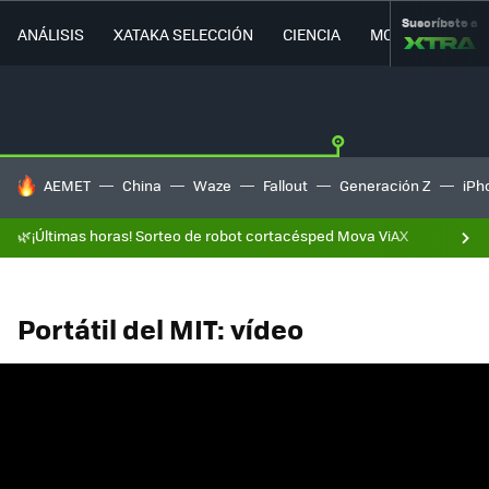
Suscríbete a
ANÁLISIS
XATAKA SELECCIÓN
CIENCIA
MOVILIDAD
HOY SE HABLA DE
AEMET
China
Waze
Fallout
Generación Z
iPh
🌿¡Últimas horas! Sorteo de robot cortacésped Mova ViAX
Portátil del MIT: vídeo