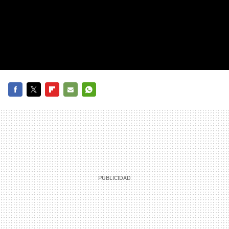
FACEBOOK
TWITTER
FLIPBOARD
E-
WHATSAPP
MAIL