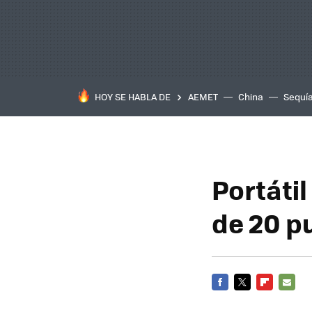
HOY SE HABLA DE
AEMET
China
Sequí
Portáti
de 20 p
FACEBOOK
TWITTER
FLIPBOARD
E-