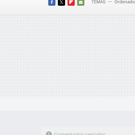
TEMAS
Ordenado
FACEBOOK
TWITTER
FLIPBOARD
E-
MAIL
Comentarios cerrados