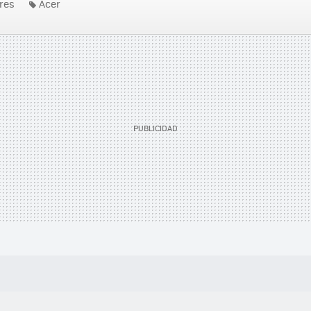
res
Acer