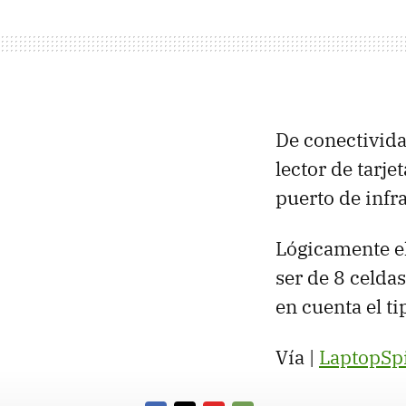
De conectivid
lector de tarje
puerto de infr
Lógicamente el
ser de 8 celda
en cuenta el t
Vía |
LaptopSpi