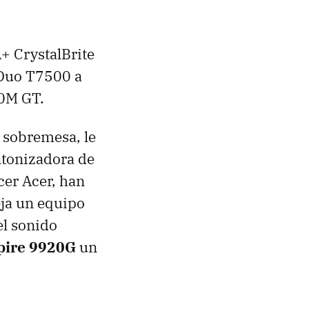
+ CrystalBrite
 Duo T7500 a
0M GT.
 sobremesa, le
ntonizadora de
er Acer, han
eja un equipo
el sonido
spire 9920G
un