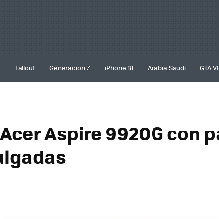
a
Fallout
Generación Z
iPhone 18
Arabia Saudí
GTA VI
l Acer Aspire 9920G con p
ulgadas