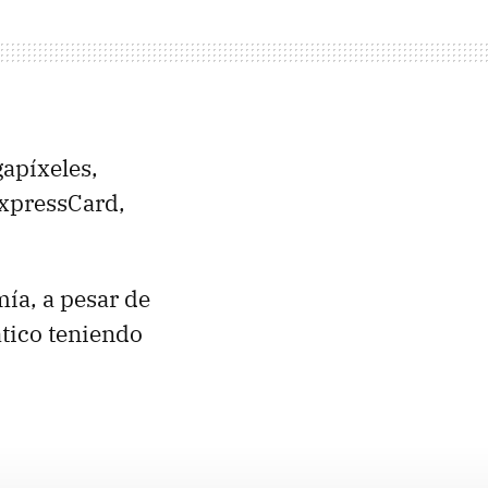
apíxeles,
 ExpressCard,
mía, a pesar de
ático teniendo