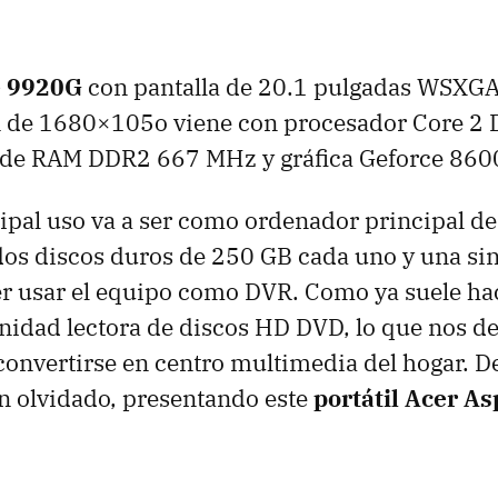
e 9920G
con pantalla de 20.1 pulgadas WSXGA
n de 1680×105o viene con procesador Core 2
 de RAM DDR2 667 MHz y gráfica Geforce 860
pal uso va a ser como ordenador principal de
os discos duros de 250 GB cada uno y una si
r usar el equipo como DVR. Como ya suele hac
nidad lectora de discos HD DVD, lo que nos d
onvertirse en centro multimedia del hogar. D
n olvidado, presentando este
portátil Acer A