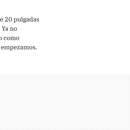
de 20 pulgadas
 Ya no
no como
o, empezamos.