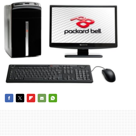
FACEBOOK
TWITTER
FLIPBOARD
E-
WHATSAPP
MAIL