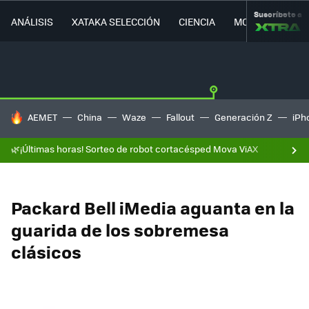
Suscríbete a
ANÁLISIS
XATAKA SELECCIÓN
CIENCIA
MOVILIDAD
HOY SE HABLA DE
AEMET
China
Waze
Fallout
Generación Z
iPh
🌿¡Últimas horas! Sorteo de robot cortacésped Mova ViAX
Packard Bell iMedia aguanta en la
guarida de los sobremesa
clásicos