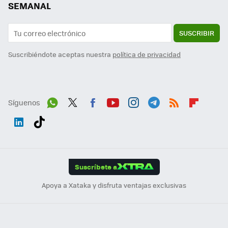
SEMANAL
SUSCRIBIR
Suscribiéndote aceptas nuestra
política de privacidad
Síguenos
Wh
Twit
Fac
You
Inst
Tele
RSS
Flip
ats
ter
ebo
tub
agr
gra
boa
Link
Tikt
App
ok
e
am
m
rd
edI
ok
Suscríbete a
n
Apoya a Xataka y disfruta ventajas exclusivas