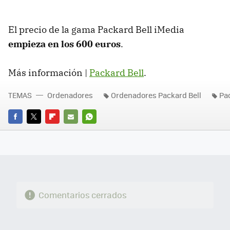
El precio de la gama Packard Bell iMedia
empieza en los 600 euros
.
Más información |
Packard Bell
.
TEMAS
Ordenadores
Ordenadores Packard Bell
Pac
FACEBOOK
TWITTER
FLIPBOARD
E-
WHATSAPP
MAIL
Comentarios cerrados