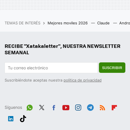
TEMAS DE INTERÉS
Mejores moviles 2026
Claude
Andro
RECIBE "Xatakaletter", NUESTRA NEWSLETTER
SEMANAL
SUSCRIBIR
Suscribiéndote aceptas nuestra
política de privacidad
Síguenos
Wh
Twit
Fac
You
Inst
Tele
RSS
Flip
ats
ter
ebo
tub
agr
gra
boa
Link
Tikt