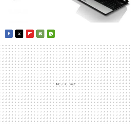
FACEBOOK
TWITTER
FLIPBOARD
E-
WHATSAPP
MAIL