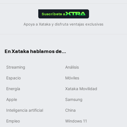
App
ok
e
am
m
rd
edIn
ok
Suscríbete a
Apoya a Xataka y disfruta ventajas exclusivas
En Xataka hablamos de...
Streaming
Análisis
Espacio
Móviles
Energía
Xataka Movilidad
Apple
Samsung
Inteligencia artificial
China
Empleo
Windows 11