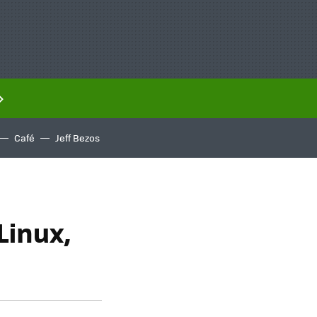
Café
Jeff Bezos
Linux,