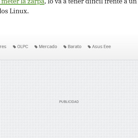
 meter la zarpa
, lo va a tener dificil frente a u
los Linux.
res
OLPC
Mercado
Barato
Asus Eee