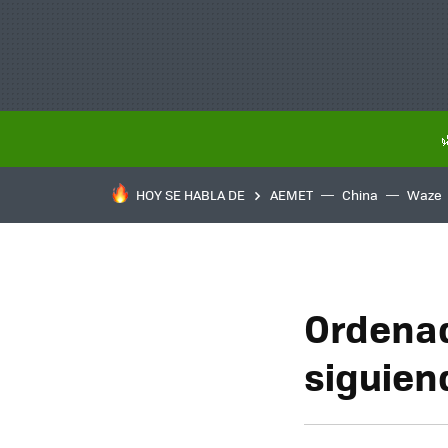
HOY SE HABLA DE
AEMET
China
Waze
Ordenad
siguiend