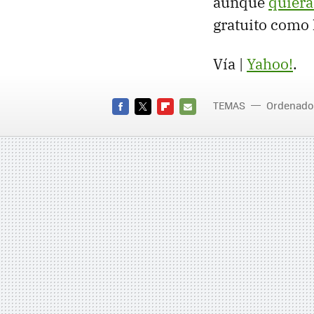
aunque
quiera
gratuito como 
Vía |
Yahoo!
.
TEMAS
Ordenado
FACEBOOK
TWITTER
FLIPBOARD
E-
MAIL