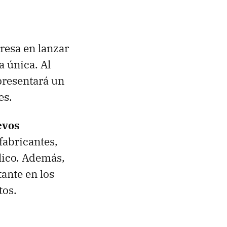
resa en lanzar
a única. Al
presentará un
es.
evos
fabricantes,
lico. Además,
ante en los
tos.