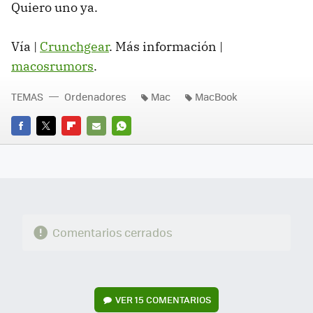
Quiero uno ya.
Vía |
Crunchgear
. Más información |
macosrumors
.
TEMAS
Ordenadores
Mac
MacBook
FACEBOOK
TWITTER
FLIPBOARD
E-
WHATSAPP
MAIL
Comentarios cerrados
VER
15 COMENTARIOS