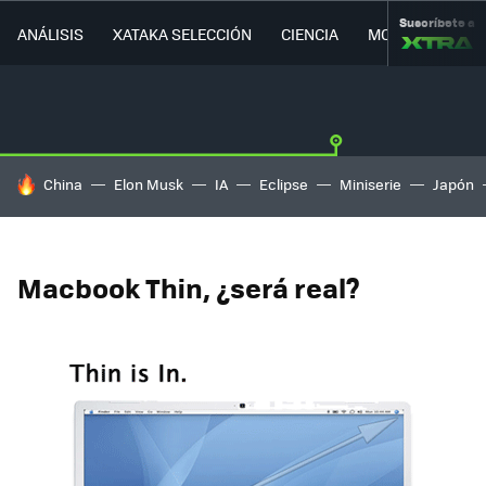
Suscríbete a
ANÁLISIS
XATAKA SELECCIÓN
CIENCIA
MOVILIDAD
HOY SE HABLA DE
China
Elon Musk
IA
Eclipse
Miniserie
Japón
Macbook Thin, ¿será real?