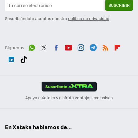
SUSCRIBIR
Suscribiéndote aceptas nuestra
política de privacidad
Síguenos
Wh
Twit
Fac
You
Inst
Tele
RSS
Flip
ats
ter
ebo
tub
agr
gra
boa
Link
Tikt
App
ok
e
am
m
rd
edI
ok
Suscríbete a
n
Apoya a Xataka y disfruta ventajas exclusivas
En Xataka hablamos de...