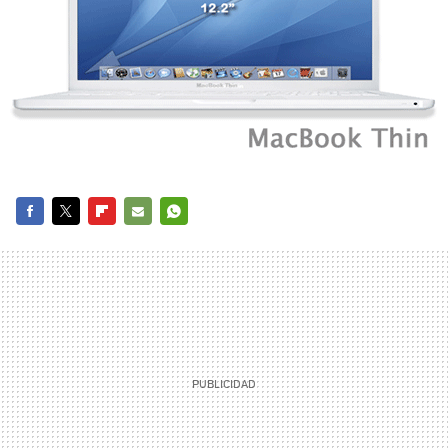
FACEBOOK
TWITTER
FLIPBOARD
E-
WHATSAPP
MAIL