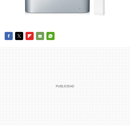
FACEBOOK
TWITTER
FLIPBOARD
E-
WHATSAPP
MAIL