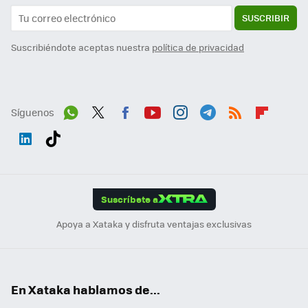
SUSCRIBIR
Suscribiéndote aceptas nuestra
política de privacidad
Síguenos
Wh
Twit
Fac
You
Inst
Tele
RSS
Flip
ats
ter
ebo
tub
agr
gra
boa
Link
Tikt
App
ok
e
am
m
rd
edI
ok
Suscríbete a
n
Apoya a Xataka y disfruta ventajas exclusivas
En Xataka hablamos de...