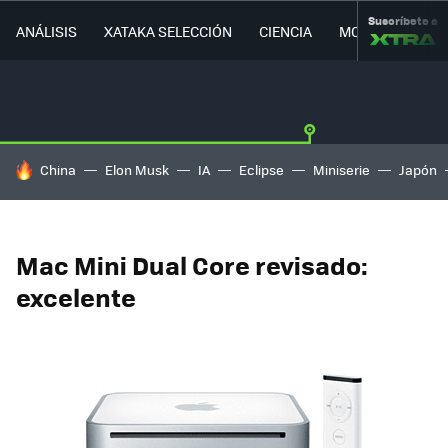
Suscríbete a
ANÁLISIS
XATAKA SELECCIÓN
CIENCIA
MOVILIDAD
HOY SE HABLA DE
China
Elon Musk
IA
Eclipse
Miniserie
Japón
Mac Mini Dual Core revisado:
excelente