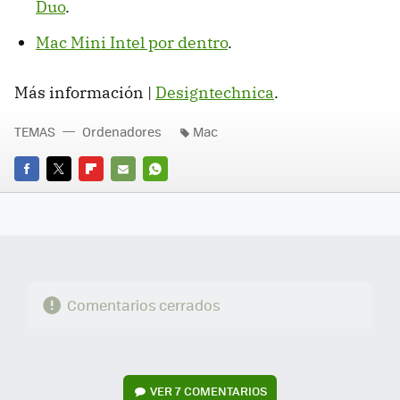
Duo
.
Mac Mini Intel por dentro
.
Más información |
Designtechnica
.
TEMAS
Ordenadores
Mac
FACEBOOK
TWITTER
FLIPBOARD
E-
WHATSAPP
MAIL
Comentarios cerrados
VER
7 COMENTARIOS