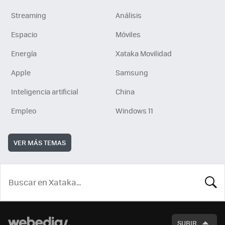
Streaming
Análisis
Espacio
Móviles
Energía
Xataka Movilidad
Apple
Samsung
Inteligencia artificial
China
Empleo
Windows 11
VER MÁS TEMAS
BUSCA
SUBIR