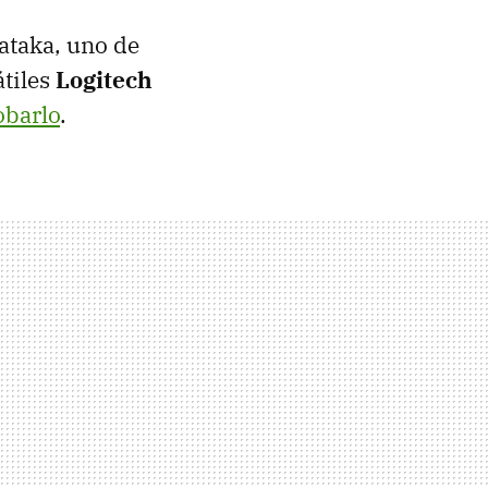
ataka, uno de
átiles
Logitech
obarlo
.