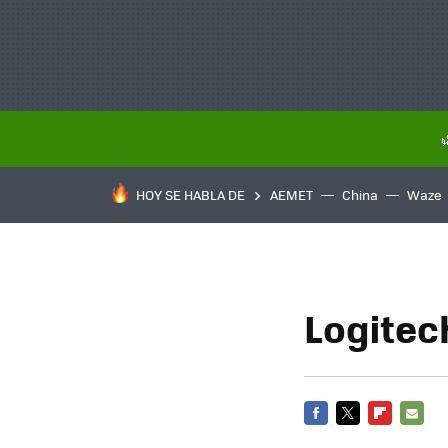
HOY SE HABLA DE
AEMET
China
Waze
Logitec
FACEBOOK
TWITTER
FLIPBOARD
E-