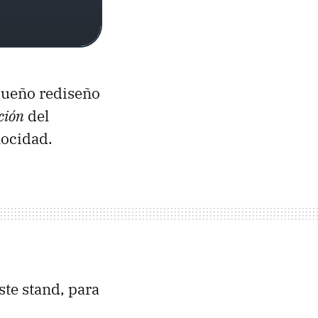
queño rediseño
ción
del
locidad.
te stand, para