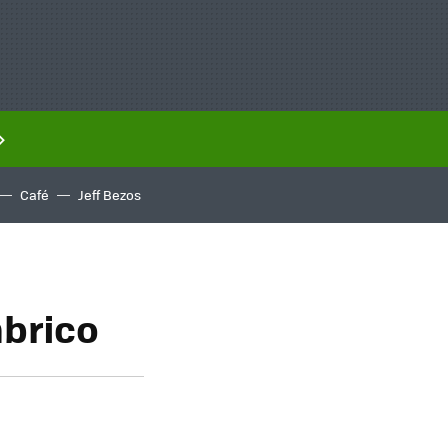
Café
Jeff Bezos
mbrico