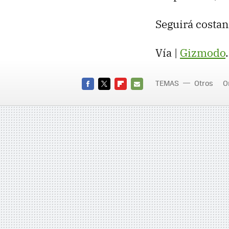
Seguirá costa
Vía |
Gizmodo
.
TEMAS
Otros
O
FACEBOOK
TWITTER
FLIPBOARD
E-
MAIL