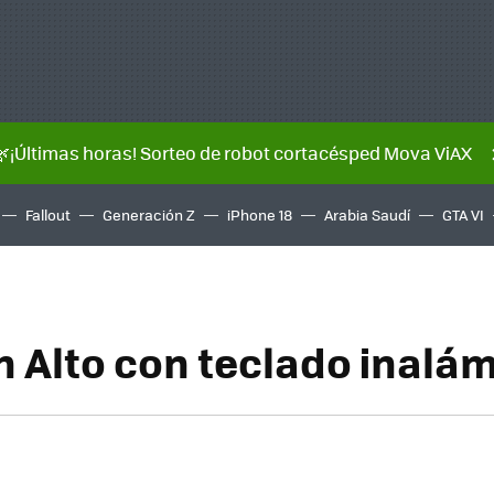
🌿¡Últimas horas! Sorteo de robot cortacésped Mova ViAX
Fallout
Generación Z
iPhone 18
Arabia Saudí
GTA VI
h Alto con teclado inalá