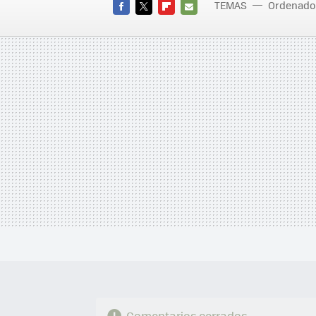
TEMAS
Ordenado
FACEBOOK
TWITTER
FLIPBOARD
E-
MAIL
Comentarios cerrados