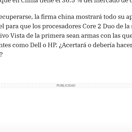
e que en China tiene el 36.5 % del mercado de
recuperarse, la firma china mostrará todo su a
tel para que los procesadores Core 2 Duo de la
ivo Vista de la primera sean armas con las que
antes como Dell o HP. ¿Acertará o debería hace
?