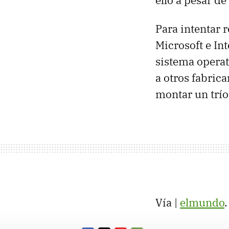
ello a pesar d
Para intentar 
Microsoft e In
sistema operat
a otros fabric
montar un trío
Vía |
elmundo
.