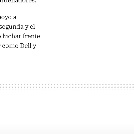
 ordenadores.
poyo a
 segunda y el
 luchar frente
r como Dell y