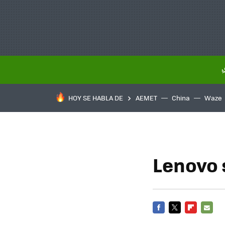
HOY SE HABLA DE
AEMET
China
Waze
Lenovo s
FACEBOOK
TWITTER
FLIPBOARD
E-