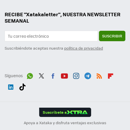
RECIBE "Xatakaletter", NUESTRA NEWSLETTER
SEMANAL
SUSCRIBIR
Suscribiéndote aceptas nuestra
política de privacidad
Síguenos
Wh
Twit
Fac
You
Inst
Tele
RSS
Flip
ats
ter
ebo
tub
agr
gra
boa
Link
Tikt
App
ok
e
am
m
rd
edI
ok
Suscríbete a
n
Apoya a Xataka y disfruta ventajas exclusivas