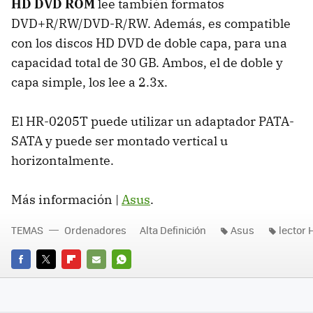
HD DVD ROM
lee también formatos
DVD+R/RW/DVD-R/RW. Además, es compatible
con los discos HD DVD de doble capa, para una
capacidad total de 30 GB. Ambos, el de doble y
capa simple, los lee a 2.3x.
El HR-0205T puede utilizar un adaptador PATA-
SATA y puede ser montado vertical u
horizontalmente.
Más información |
Asus
.
TEMAS
Ordenadores
Alta Definición
Asus
lector
FACEBOOK
TWITTER
FLIPBOARD
E-
WHATSAPP
MAIL