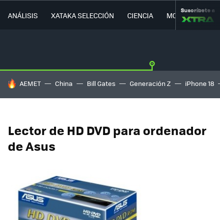
Suscríbete a
ANÁLISIS
XATAKA SELECCIÓN
CIENCIA
MOVILIDAD
HOY SE HABLA DE
AEMET
China
Bill Gates
Generación Z
iPhone 18
Lector de HD DVD para ordenador
de Asus