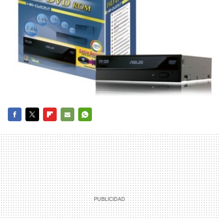
FACEBOOK
TWITTER
FLIPBOARD
E-
WHATSAPP
MAIL