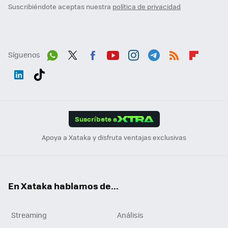
Suscribiéndote aceptas nuestra
política de privacidad
Síguenos
Wh
Twit
Fac
You
Inst
Tele
RSS
Flip
ats
ter
ebo
tub
agr
gra
boa
Link
Tikt
App
ok
e
am
m
rd
edI
ok
Suscríbete a
n
Apoya a Xataka y disfruta ventajas exclusivas
En Xataka hablamos de...
Streaming
Análisis