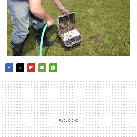
FACEBOOK
TWITTER
FLIPBOARD
E-
WHATSAPP
MAIL