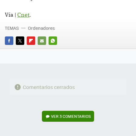
Vía |
Cnet
.
TEMAS
Ordenadores
FACEBOOK
TWITTER
FLIPBOARD
E-
WHATSAPP
MAIL
Comentarios cerrados
VER
3 COMENTARIOS