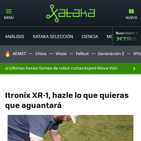
MENÚ
NUEVO
Suscríbete a
ANÁLISIS
XATAKA SELECCIÓN
CIENCIA
MOVILIDAD
HOY SE HABLA DE
AEMET
China
Waze
Fallout
Generación Z
iPh
🌿¡Últimas horas! Sorteo de robot cortacésped Mova ViAX
Itronix XR-1, hazle lo que quieras
que aguantará