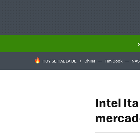
HOY SE HABLA DE
China
Tim Cook
NAS
Intel It
mercad