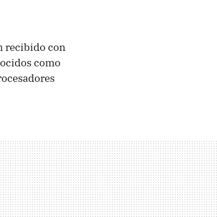
n recibido con
nocidos como
procesadores