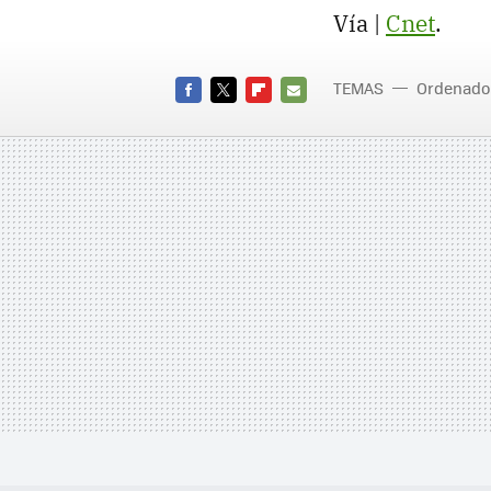
Vía |
Cnet
.
TEMAS
Ordenado
FACEBOOK
TWITTER
FLIPBOARD
E-
MAIL