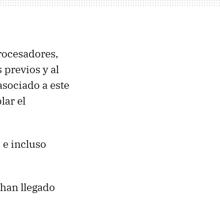
procesadores,
 previos y al
sociado a este
lar el
 e incluso
 han llegado