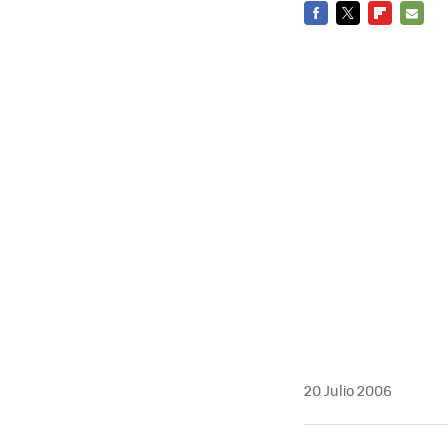
FACEBOOK
TWITTER
FLIPBOARD
E-
MAIL
20 Julio 2006