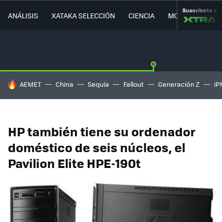
Suscríbete a
ANÁLISIS
XATAKA SELECCIÓN
CIENCIA
MOVILIDAD
HOY SE HABLA DE
AEMET
China
Sequía
Fallout
Generación Z
iP
HP también tiene su ordenador
doméstico de seis núcleos, el
Pavilion Elite HPE-190t