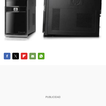
FACEBOOK
TWITTER
FLIPBOARD
E-
WHATSAPP
MAIL