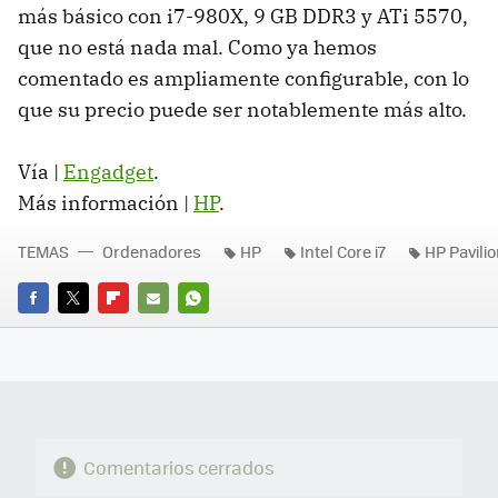
más básico con i7-980X, 9 GB DDR3 y ATi 5570,
que no está nada mal. Como ya hemos
comentado es ampliamente configurable, con lo
que su precio puede ser notablemente más alto.
Vía |
Engadget
.
Más información |
HP
.
TEMAS
Ordenadores
HP
Intel Core i7
HP Pavilio
FACEBOOK
TWITTER
FLIPBOARD
E-
WHATSAPP
MAIL
Comentarios cerrados