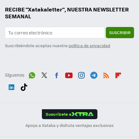
RECIBE "Xatakaletter", NUESTRA NEWSLETTER
SEMANAL
SUSCRIBIR
Suscribiéndote aceptas nuestra
política de privacidad
Síguenos
Wh
Twit
Fac
You
Inst
Tele
RSS
Flip
ats
ter
ebo
tub
agr
gra
boa
Link
Tikt
App
ok
e
am
m
rd
edI
ok
Suscríbete a
n
Apoya a Xataka y disfruta ventajas exclusivas