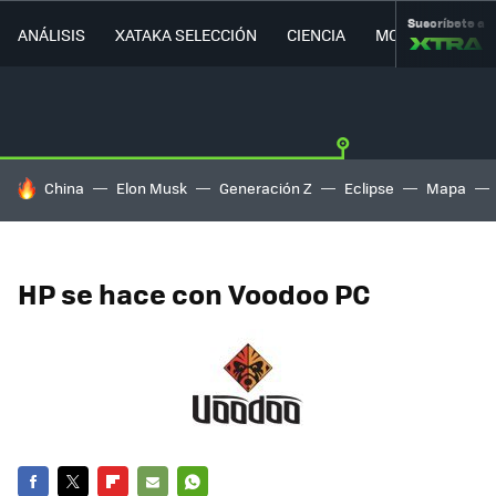
Suscríbete a
ANÁLISIS
XATAKA SELECCIÓN
CIENCIA
MOVILIDAD
HOY SE HABLA DE
China
Elon Musk
Generación Z
Eclipse
Mapa
HP se hace con Voodoo PC