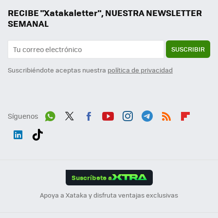
RECIBE "Xatakaletter", NUESTRA NEWSLETTER
SEMANAL
SUSCRIBIR
Suscribiéndote aceptas nuestra
política de privacidad
Síguenos
Wh
Twit
Fac
You
Inst
Tele
RSS
Flip
ats
ter
ebo
tub
agr
gra
boa
Link
Tikt
App
ok
e
am
m
rd
edI
ok
Suscríbete a
n
Apoya a Xataka y disfruta ventajas exclusivas