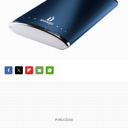
FACEBOOK
TWITTER
FLIPBOARD
E-
WHATSAPP
MAIL