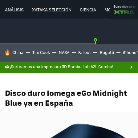
Suscríbete a
ANÁLISIS
XATAKA SELECCIÓN
CIENCIA
MOVILIDAD
HOY SE HABLA DE
China
Tim Cook
NASA
Fallout
Bugatti
iPhone 
🖨️ ¡Sorteamos una impresora 3D Bambu Lab A2L Combo!
Disco duro Iomega eGo Midnight
Blue ya en España