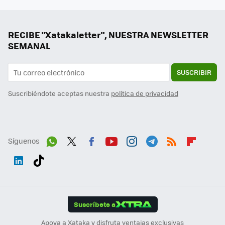
RECIBE "Xatakaletter", NUESTRA NEWSLETTER
SEMANAL
SUSCRIBIR
Suscribiéndote aceptas nuestra
política de privacidad
Síguenos
Wh
Twit
Fac
You
Inst
Tele
RSS
Flip
ats
ter
ebo
tub
agr
gra
boa
Link
Tikt
App
ok
e
am
m
rd
edI
ok
Suscríbete a
n
Apoya a Xataka y disfruta ventajas exclusivas