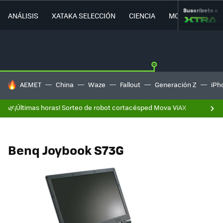
Suscríbete a
ANÁLISIS
XATAKA SELECCIÓN
CIENCIA
MOVILIDAD
HOY SE HABLA DE
AEMET
China
Waze
Fallout
Generación Z
iPh
🌿¡Últimas horas! Sorteo de robot cortacésped Mova ViAX
Benq Joybook S73G