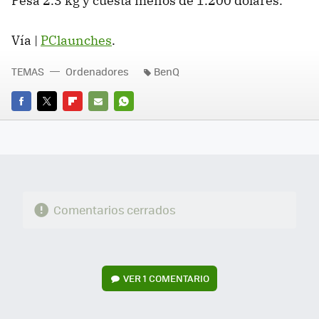
Pesa 2.3 kg y cuesta menos de 1.200 dólares.
Vía |
PClaunches
.
TEMAS
Ordenadores
BenQ
FACEBOOK
TWITTER
FLIPBOARD
E-
WHATSAPP
MAIL
Comentarios cerrados
VER
1 COMENTARIO