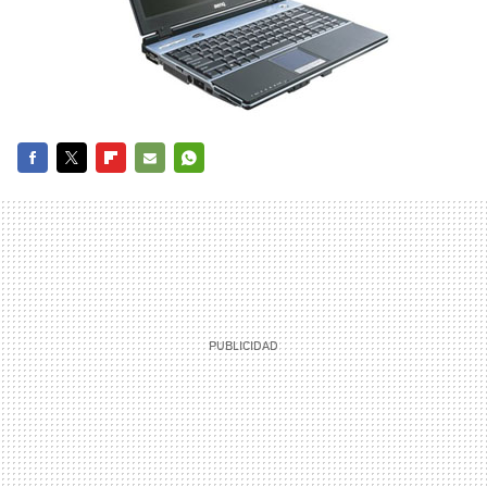
FACEBOOK
TWITTER
FLIPBOARD
E-
WHATSAPP
MAIL