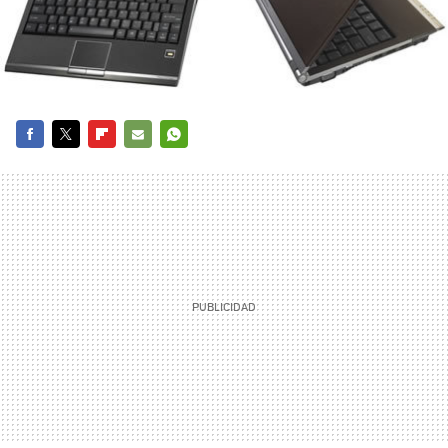
FACEBOOK
TWITTER
FLIPBOARD
E-
WHATSAPP
MAIL