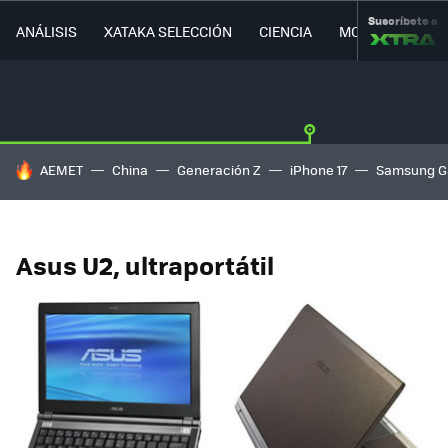
Suscríbete a
ANÁLISIS
XATAKA SELECCIÓN
CIENCIA
MOVILIDAD
HOY SE HABLA DE
AEMET
China
Generación Z
iPhone 17
Samsung G
Asus U2, ultraportátil