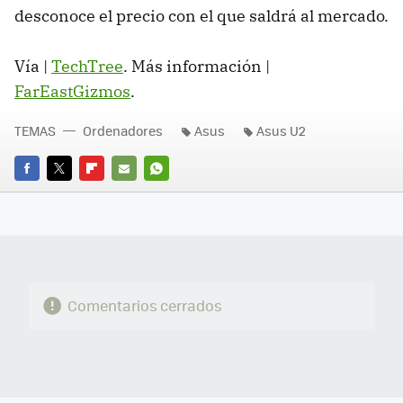
desconoce el precio con el que saldrá al mercado.
Vía |
TechTree
. Más información |
FarEastGizmos
.
TEMAS
Ordenadores
Asus
Asus U2
FACEBOOK
TWITTER
FLIPBOARD
E-
WHATSAPP
MAIL
Comentarios cerrados