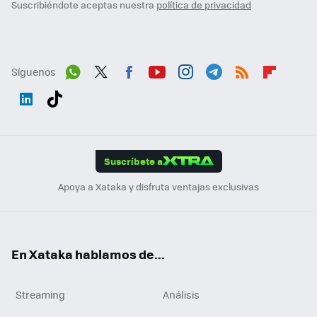
Suscribiéndote aceptas nuestra
política de privacidad
Síguenos
Wh
Twit
Fac
You
Inst
Tele
RSS
Flip
ats
ter
ebo
tub
agr
gra
boa
Link
Tikt
App
ok
e
am
m
rd
edI
ok
Suscríbete a
n
Apoya a Xataka y disfruta ventajas exclusivas
En Xataka hablamos de...
Streaming
Análisis