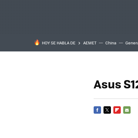
HOY SE HABLA DE
AEMET
China
Gener
Asus S12
FACEBOOK
TWITTER
FLIPBOARD
E-
MAIL