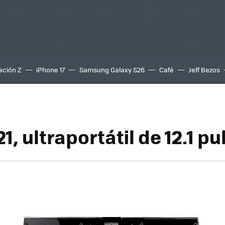
ación Z
iPhone 17
Samsung Galaxy S26
Café
Jeff Bezos
1, ultraportátil de 12.1 p