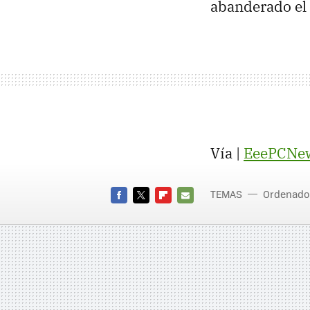
abanderado el 
Vía |
EeePCNe
TEMAS
Ordenado
FACEBOOK
TWITTER
FLIPBOARD
E-
MAIL