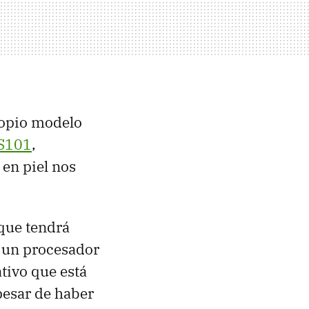
ropio modelo
S101
,
en piel nos
que tendrá
 un procesador
tivo que está
pesar de haber