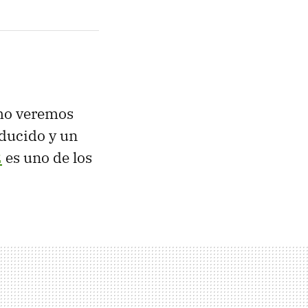
imo veremos
ducido y un
2
es uno de los