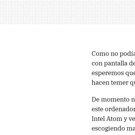
Como no podía
con pantalla d
esperemos que 
hacen temer qu
De momento no
este ordenado
Intel Atom y v
escogiendo may