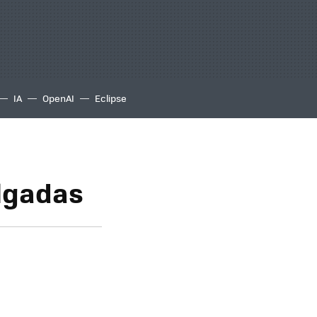
IA
OpenAI
Eclipse
ulgadas