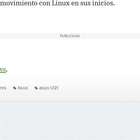
movimiento con Linux en sus inicios.
ws
.
res
Asus
asus s121