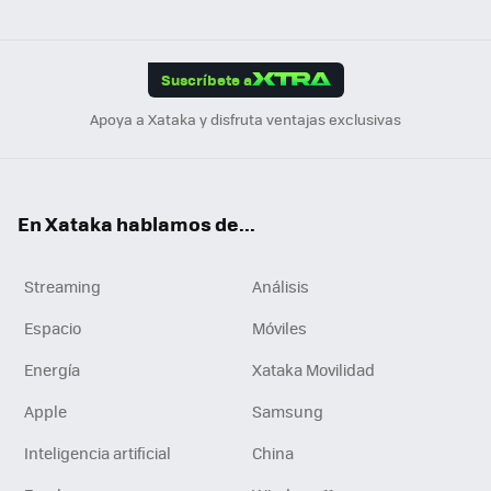
ats
ter
ebo
tub
agr
gra
boa
Link
Tikt
App
ok
e
am
m
rd
edI
ok
Suscríbete a
n
Apoya a Xataka y disfruta ventajas exclusivas
En Xataka hablamos de...
Streaming
Análisis
Espacio
Móviles
Energía
Xataka Movilidad
Apple
Samsung
Inteligencia artificial
China