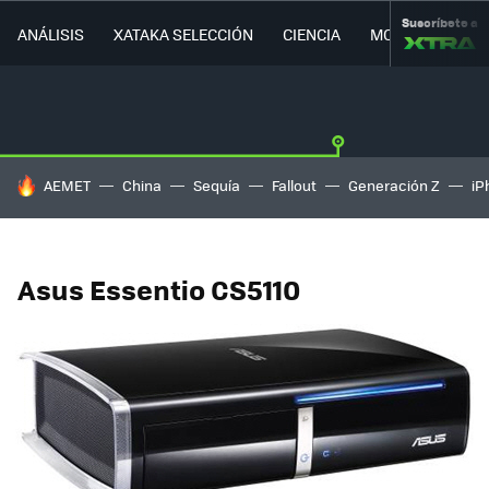
Suscríbete a
ANÁLISIS
XATAKA SELECCIÓN
CIENCIA
MOVILIDAD
HOY SE HABLA DE
AEMET
China
Sequía
Fallout
Generación Z
iP
Asus Essentio CS5110