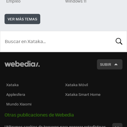
Empleo
Windows 11
VER MÁS TEMAS
BUSCA
SUBIR
Xataka
Xataka Móvil
Applesfera
Xataka Smart Home
Mundo Xiaomi
Otras publicaciones de Webedia
Utilizamos cookies de terceros para generar estadísticas