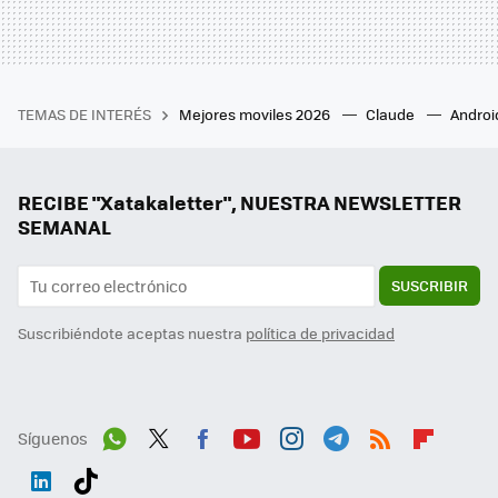
TEMAS DE INTERÉS
Mejores moviles 2026
Claude
Androi
RECIBE "Xatakaletter", NUESTRA NEWSLETTER
SEMANAL
SUSCRIBIR
Suscribiéndote aceptas nuestra
política de privacidad
Síguenos
Wh
Twit
Fac
You
Inst
Tele
RSS
Flip