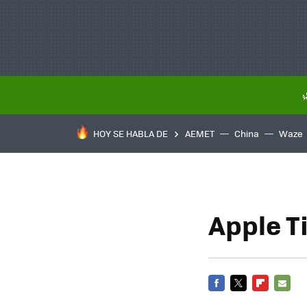
HOY SE HABLA DE
AEMET
China
Waze
Apple T
FACEBOOK
TWITTER
FLIPBOARD
E-