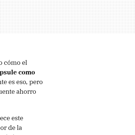
o cómo el
psule como
te es eso, pero
cuente ahorro
ece este
or de la