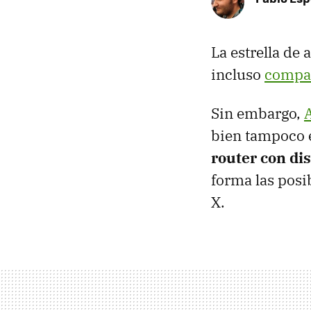
La estrella de 
incluso
compar
Sin embargo,
bien tampoco 
router con di
forma las posi
X.