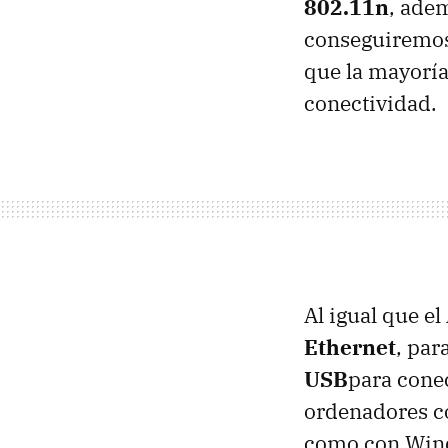
802.11n
, ade
conseguiremos
que la mayoría
conectividad.
Al igual que e
Ethernet
, par
USB
para conec
ordenadores co
como con Win