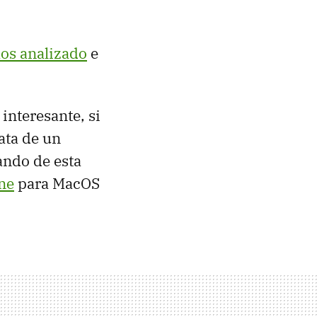
os analizado
e
nteresante, si
rata de un
ando de esta
ne
para MacOS