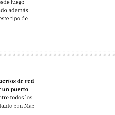
esde luego
ndo además
ste tipo de
uertos de red
y
un puerto
ntre todos los
 tanto con Mac