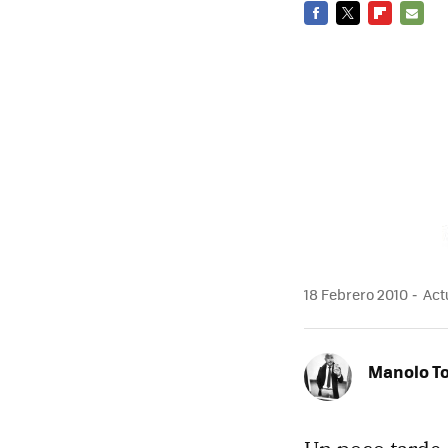
FACEBOOK
TWITTER
FLIPBOARD
E-
MAIL
18 Febrero 2010
Actu
Manolo T