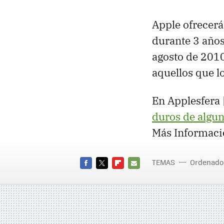
Apple ofrecerá
durante 3 años 
agosto de 2010
aquellos que l
En Applesfera 
duros de algu
Más Informaci
TEMAS
Ordenado
FACEBOOK
TWITTER
FLIPBOARD
E-
MAIL