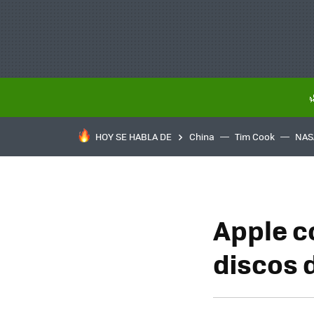
HOY SE HABLA DE
China
Tim Cook
NAS
Apple c
discos 