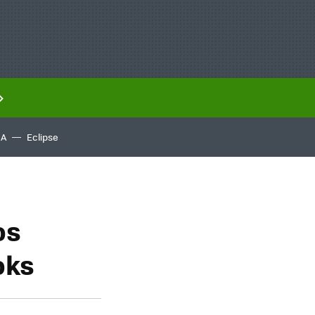
IA
Eclipse
os
oks