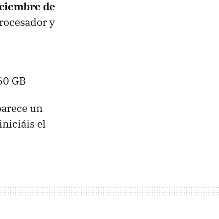
iciembre de
rocesador y
160 GB
parece un
niciáis el