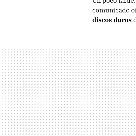
Un poco tarde,
comunicado of
discos duros
d