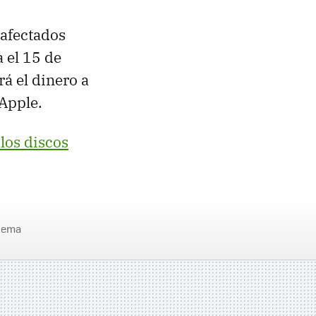
 afectados
a el 15 de
á el dinero a
 Apple.
los discos
lema